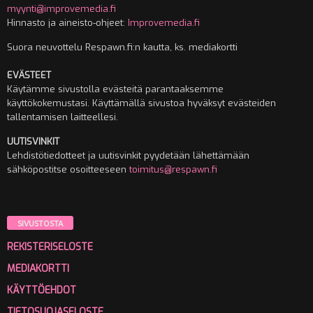
myynti@improvemedia.fi
Hinnasto ja aineisto-ohjeet:
Improvemedia.fi
Suora neuvottelu Respawn.fi:n kautta, ks. mediakortti
EVÄSTEET
Käytämme sivustolla evästeitä parantaaksemme
käyttökokemustasi. Käyttämällä sivustoa hyväksyt evästeiden
tallentamisen laitteellesi.
UUTISVINKIT
Lehdistötiedotteet ja uutisvinkit pyydetään lähettämään
sähköpostitse osoitteeseen
toimitus@respawn.fi
SIVUSTOSTA
REKISTERISELOSTE
MEDIAKORTTI
KÄYTTÖEHDOT
TIETOSUOJASELOSTE