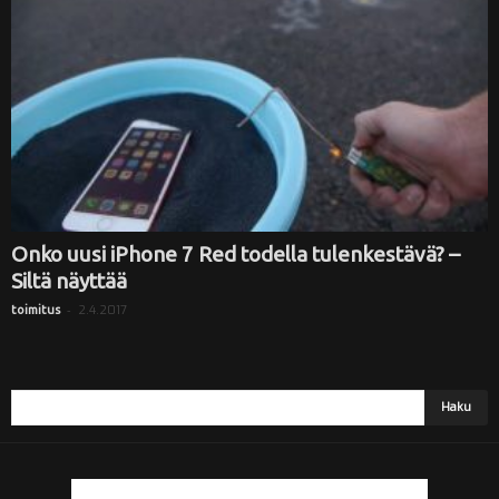
i
Onko uusi iPhone 7 Red todella tulenkestävä? –
Siltä näyttää
-
2.4.2017
toimitus