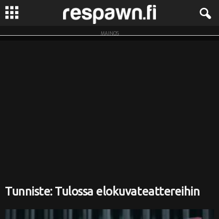
MAINOS
R
e
s
p
a
w
n
.
Tunniste: Tulossa elokuvateattereihin
f