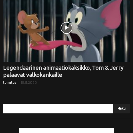
i
Legendaarinen animaatiokaksikko, Tom & Jerry
palaavat valkokankaille
-
18.11.2020
toimitus