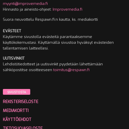
myynti@improvemedia.fi
Hinnasto ja aineisto-ohjeet:
Improvemedia.fi
Suora neuvottelu Respawn.fi:n kautta, ks. mediakortti
EVÄSTEET
Käytämme sivustolla evästeitä parantaaksemme
käyttökokemustasi. Käyttämällä sivustoa hyväksyt evästeiden
tallentamisen laitteellesi.
UUTISVINKIT
Lehdistötiedotteet ja uutisvinkit pyydetään lähettämään
sähköpostitse osoitteeseen
toimitus@respawn.fi
SIVUSTOSTA
REKISTERISELOSTE
MEDIAKORTTI
KÄYTTÖEHDOT
TIETOSUOJASELOSTE