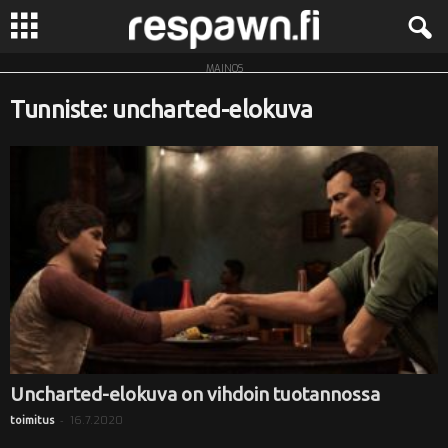
MAINOS
R
Tunniste: uncharted-elokuva
e
s
p
a
w
n
.
Uncharted-elokuva on vihdoin tuotannossa
-
16.7.2020
toimitus
f