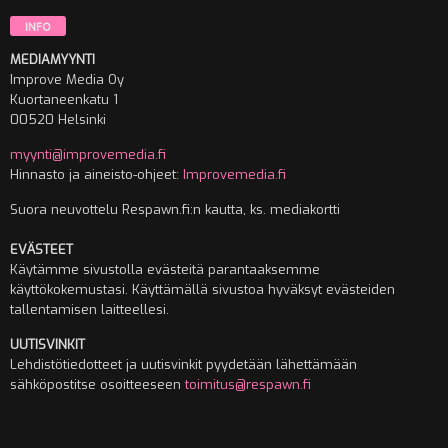
INFO
MEDIAMYYNTI
Improve Media Oy
Kuortaneenkatu 1
00520 Helsinki
myynti@improvemedia.fi
Hinnasto ja aineisto-ohjeet:
Improvemedia.fi
Suora neuvottelu Respawn.fi:n kautta, ks. mediakortti
EVÄSTEET
Käytämme sivustolla evästeitä parantaaksemme
käyttökokemustasi. Käyttämällä sivustoa hyväksyt evästeiden
tallentamisen laitteellesi.
UUTISVINKIT
Lehdistötiedotteet ja uutisvinkit pyydetään lähettämään
sähköpostitse osoitteeseen
toimitus@respawn.fi