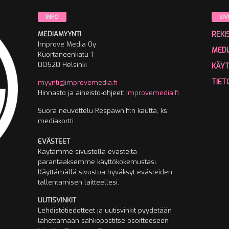
INFO
SIV
MEDIAMYYNTI
REKI
Improve Media Oy
MEDI
Kuortaneenkatu 1
00520 Helsinki
KÄY
TIET
myynti@improvemedia.fi
Hinnasto ja aineisto-ohjeet:
Improvemedia.fi
Suora neuvottelu Respawn.fi:n kautta, ks.
mediakortti
EVÄSTEET
Käytämme sivustolla evästeitä
parantaaksemme käyttökokemustasi.
Käyttämällä sivustoa hyväksyt evästeiden
tallentamisen laitteellesi.
UUTISVINKIT
Lehdistötiedotteet ja uutisvinkit pyydetään
lähettämään sähköpostitse osoitteeseen