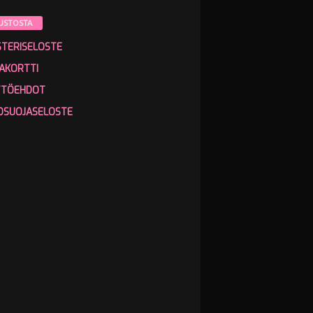
USTOSTA
STERISELOSTE
AKORTTI
TTÖEHDOT
OSUOJASELOSTE