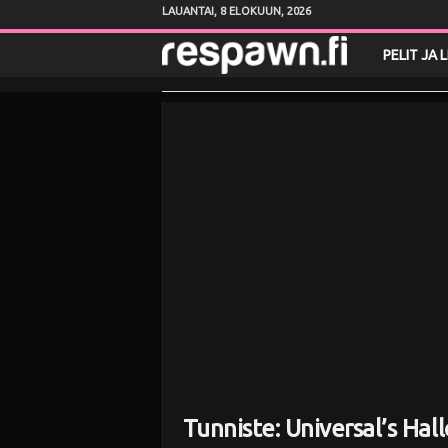
LAUANTAI, 8 ELOKUUN, 2026
R
PELIT JA 
e
s
p
a
w
n
.
f
Tunniste: Universal’s Ha