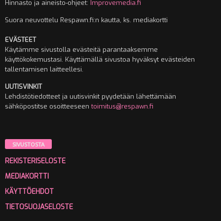
Hinnasto ja aineisto-ohjeet:
Improvemedia.fi
Suora neuvottelu Respawn.fi:n kautta, ks. mediakortti
EVÄSTEET
Käytämme sivustolla evästeitä parantaaksemme
käyttökokemustasi. Käyttämällä sivustoa hyväksyt evästeiden
tallentamisen laitteellesi.
UUTISVINKIT
Lehdistötiedotteet ja uutisvinkit pyydetään lähettämään
sähköpostitse osoitteeseen
toimitus@respawn.fi
SIVUSTOSTA
REKISTERISELOSTE
MEDIAKORTTI
KÄYTTÖEHDOT
TIETOSUOJASELOSTE