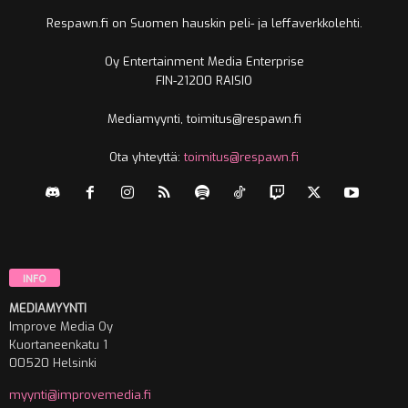
Respawn.fi on Suomen hauskin peli- ja leffaverkkolehti.
Oy Entertainment Media Enterprise
FIN-21200 RAISIO
Mediamyynti, toimitus@respawn.fi
Ota yhteyttä:
toimitus@respawn.fi
INFO
MEDIAMYYNTI
Improve Media Oy
Kuortaneenkatu 1
00520 Helsinki
myynti@improvemedia.fi