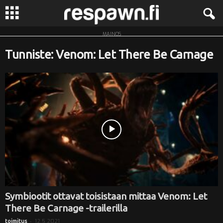
MAINOS
R
Tunniste: Venom: Let There Be Carnage
e
s
p
a
w
n
.
Symbiootit ottavat toisistaan mittaa Venom: Let
There Be Carnage -trailerilla
f
-
12.5.2021
toimitus