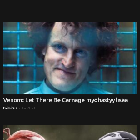
Venom: Let There Be Carnage myöhästyy lisää
-
1.4.2021
toimitus