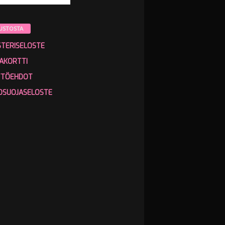
USTOSTA
STERISELOSTE
AKORTTI
TTÖEHDOT
OSUOJASELOSTE