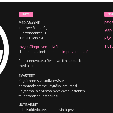
INFO
SIV
MEDIAMYYNTI
REKI
Improve Media Oy
MEDI
Kuortaneenkatu 1
00520 Helsinki
KÄY
TIET
myynti@improvemedia.fi
Hinnasto ja aineisto-ohjeet:
Improvemedia.fi
Suora neuvottelu Respawn.fi:n kautta, ks.
mediakortti
EVÄSTEET
Käytämme sivustolla evästeitä
parantaaksemme käyttökokemustasi.
Käyttämällä sivustoa hyväksyt evästeiden
tallentamisen laitteellesi.
UUTISVINKIT
Lehdistötiedotteet ja uutisvinkit pyydetään