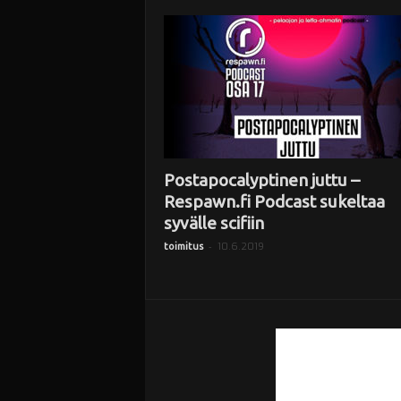
i
Postapocalyptinen juttu –
Respawn.fi Podcast sukeltaa
syvälle scifiin
-
10.6.2019
toimitus