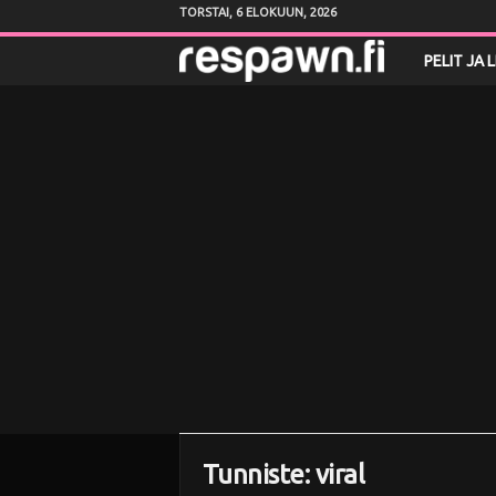
TORSTAI, 6 ELOKUUN, 2026
R
PELIT JA 
e
s
p
a
w
n
.
f
Tunniste: viral