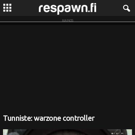
MAINOS
R
e
s
p
a
w
n
.
Tunniste: warzone controller
f