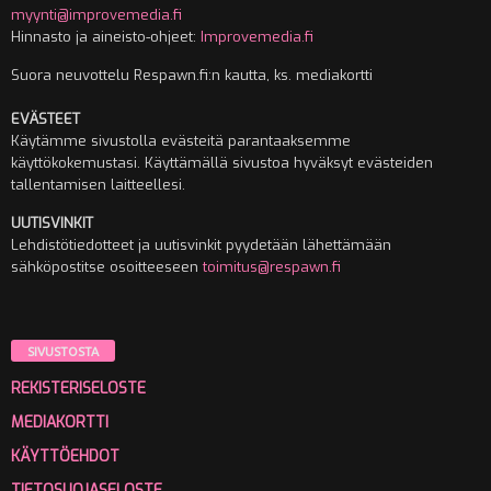
myynti@improvemedia.fi
Hinnasto ja aineisto-ohjeet:
Improvemedia.fi
Suora neuvottelu Respawn.fi:n kautta, ks. mediakortti
EVÄSTEET
Käytämme sivustolla evästeitä parantaaksemme
käyttökokemustasi. Käyttämällä sivustoa hyväksyt evästeiden
tallentamisen laitteellesi.
UUTISVINKIT
Lehdistötiedotteet ja uutisvinkit pyydetään lähettämään
sähköpostitse osoitteeseen
toimitus@respawn.fi
SIVUSTOSTA
REKISTERISELOSTE
MEDIAKORTTI
KÄYTTÖEHDOT
TIETOSUOJASELOSTE