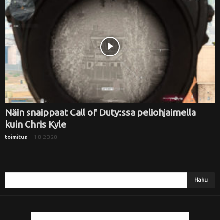
i
Näin snaippaat Call of Duty:ssa peliohjaimella
kuin Chris Kyle
-
1.8.2020
toimitus