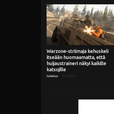
i
Warzone-striimaja kehuskeli
itseään huomaamatta, että
huijaustraineri näkyi kaikille
katsojille
-
31.8.2020
toimitus