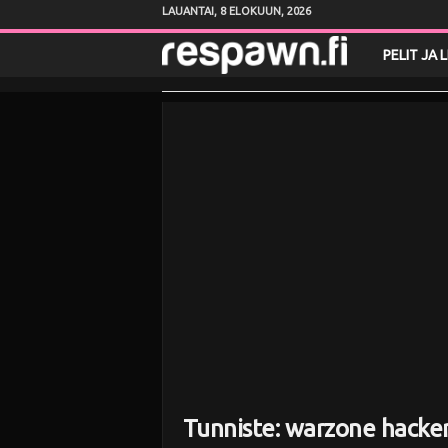
LAUANTAI, 8 ELOKUUN, 2026
R
PELIT JA 
e
s
p
a
w
n
.
f
Tunniste: warzone hacker