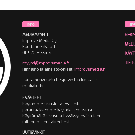
INFO
SIV
MEDIAMYYNTI
REKI
Improve Media Oy
MEDI
Kuortaneenkatu 1
00520 Helsinki
KÄY
TIET
myynti@improvemedia.fi
Hinnasto ja aineisto-ohjeet:
Improvemedia.fi
Suora neuvottelu Respawn.fi:n kautta, ks.
mediakortti
EVÄSTEET
Käytämme sivustolla evästeitä
parantaaksemme käyttökokemustasi.
Käyttämällä sivustoa hyväksyt evästeiden
tallentamisen laitteellesi.
UUTISVINKIT