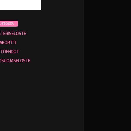
USTOSTA
STERISELOSTE
AKORTTI
TTÖEHDOT
OSUOJASELOSTE