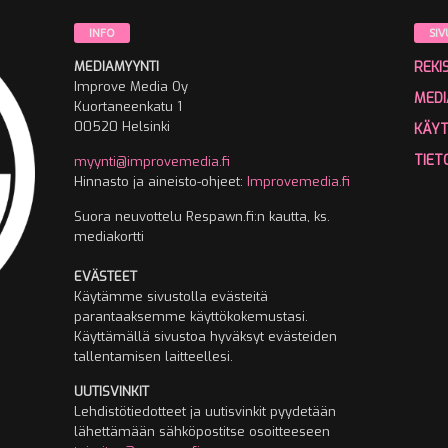
INFO
SIV
MEDIAMYYNTI
REKI
Improve Media Oy
MEDI
Kuortaneenkatu 1
00520 Helsinki
KÄY
TIET
myynti@improvemedia.fi
Hinnasto ja aineisto-ohjeet:
Improvemedia.fi
Suora neuvottelu Respawn.fi:n kautta, ks.
mediakortti
EVÄSTEET
Käytämme sivustolla evästeitä
parantaaksemme käyttökokemustasi.
Käyttämällä sivustoa hyväksyt evästeiden
tallentamisen laitteellesi.
UUTISVINKIT
Lehdistötiedotteet ja uutisvinkit pyydetään
lähettämään sähköpostitse osoitteeseen