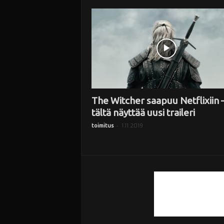
i
The Witcher saapuu Netflixiin 
tältä näyttää uusi traileri
-
1.11.2019
toimitus