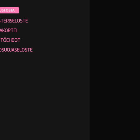
USTOSTA
STERISELOSTE
AKORTTI
TTÖEHDOT
OSUOJASELOSTE