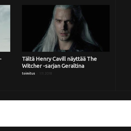
–
Tältä Henry Cavill näyttää The
Witcher -sarjan Geraltina
-
1.11.2018
toimitus