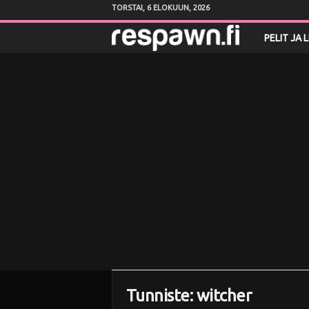
TORSTAI, 6 ELOKUUN, 2026
R
PELIT JA 
e
s
p
a
w
n
.
f
Tunniste: witcher