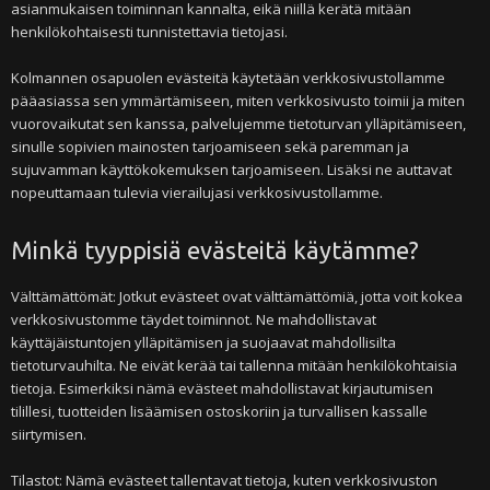
asianmukaisen toiminnan kannalta, eikä niillä kerätä mitään
henkilökohtaisesti tunnistettavia tietojasi.
Kolmannen osapuolen evästeitä käytetään verkkosivustollamme
pääasiassa sen ymmärtämiseen, miten verkkosivusto toimii ja miten
vuorovaikutat sen kanssa, palvelujemme tietoturvan ylläpitämiseen,
sinulle sopivien mainosten tarjoamiseen sekä paremman ja
sujuvamman käyttökokemuksen tarjoamiseen. Lisäksi ne auttavat
nopeuttamaan tulevia vierailujasi verkkosivustollamme.
Minkä tyyppisiä evästeitä käytämme?
Välttämättömät: Jotkut evästeet ovat välttämättömiä, jotta voit kokea
verkkosivustomme täydet toiminnot. Ne mahdollistavat
käyttäjäistuntojen ylläpitämisen ja suojaavat mahdollisilta
tietoturvauhilta. Ne eivät kerää tai tallenna mitään henkilökohtaisia
tietoja. Esimerkiksi nämä evästeet mahdollistavat kirjautumisen
tilillesi, tuotteiden lisäämisen ostoskoriin ja turvallisen kassalle
siirtymisen.
Tilastot: Nämä evästeet tallentavat tietoja, kuten verkkosivuston