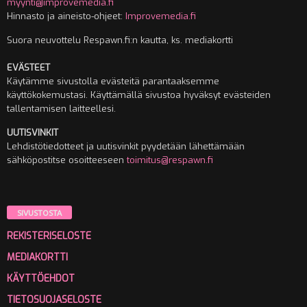
myynti@improvemedia.fi
Hinnasto ja aineisto-ohjeet:
Improvemedia.fi
Suora neuvottelu Respawn.fi:n kautta, ks. mediakortti
EVÄSTEET
Käytämme sivustolla evästeitä parantaaksemme
käyttökokemustasi. Käyttämällä sivustoa hyväksyt evästeiden
tallentamisen laitteellesi.
UUTISVINKIT
Lehdistötiedotteet ja uutisvinkit pyydetään lähettämään
sähköpostitse osoitteeseen
toimitus@respawn.fi
SIVUSTOSTA
REKISTERISELOSTE
MEDIAKORTTI
KÄYTTÖEHDOT
TIETOSUOJASELOSTE