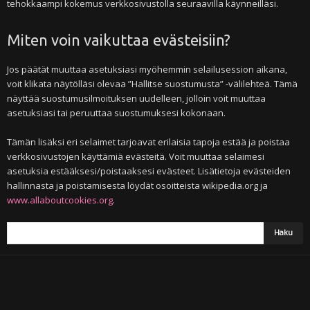
tehokkaampi kokemus verkkosivustolla seuraavilla käynneilläsi.
Miten voin vaikuttaa evästeisiin?
Jos päätät muuttaa asetuksiasi myöhemmin selailusession aikana,
voit klikata näytölläsi olevaa ”Hallitse suostumusta” -välilehteä. Tämä
näyttää suostumusilmoituksen uudelleen, jolloin voit muuttaa
asetuksiasi tai peruuttaa suostumuksesi kokonaan.
Tämän lisäksi eri selaimet tarjoavat erilaisia tapoja estää ja poistaa
verkkosivustojen käyttämiä evästeitä. Voit muuttaa selaimesi
asetuksia estääksesi/poistaaksesi evästeet. Lisätietoja evästeiden
hallinnasta ja poistamisesta löydät osoitteista wikipedia.org ja
www.allaboutcookies.org
.