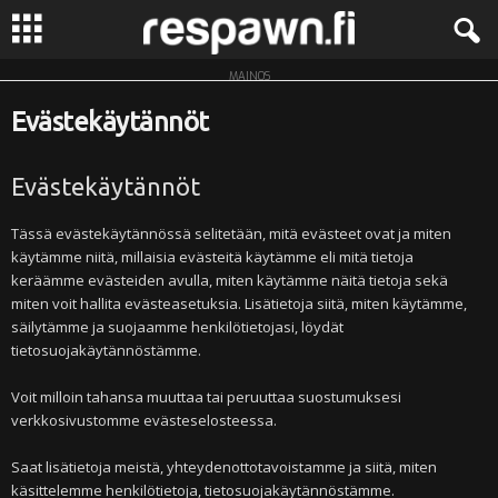
MAINOS
R
Evästekäytännöt
e
Evästekäytännöt
s
Tässä evästekäytännössä selitetään, mitä evästeet ovat ja miten
p
käytämme niitä, millaisia evästeitä käytämme eli mitä tietoja
keräämme evästeiden avulla, miten käytämme näitä tietoja sekä
a
miten voit hallita evästeasetuksia. Lisätietoja siitä, miten käytämme,
säilytämme ja suojaamme henkilötietojasi, löydät
w
tietosuojakäytännöstämme.
n
Voit milloin tahansa muuttaa tai peruuttaa suostumuksesi
verkkosivustomme evästeselosteessa.
.
Saat lisätietoja meistä, yhteydenottotavoistamme ja siitä, miten
f
käsittelemme henkilötietoja, tietosuojakäytännöstämme.