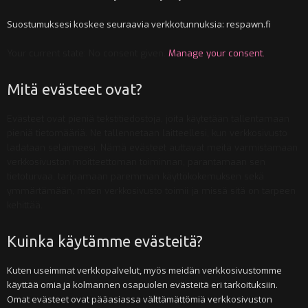
i
Suostumuksesi koskee seuraavia verkkotunnuksia: respawn.fi
Your current state: No consent given.
Manage your consent.
Mitä evästeet ovat?
Evästeet ovat pieniä tekstitiedostoja, joita käytetään tallentamaan
pieniä tietomääriä. Ne tallennetaan laitteellesi, kun verkkosivusto
ladataan selaimeesi. Nämä evästeet auttavat meitä varmistamaan
verkkosivuston moitteettoman toiminnan, parantamaan sen
tietoturvaa, tarjoamaan paremman käyttökokemuksen sekä
ymmärtämään, miten verkkosivusto toimii ja missä sitä on tarpeen
kehittää.
Kuinka käytämme evästeitä?
Kuten useimmat verkkopalvelut, myös meidän verkkosivustomme
käyttää omia ja kolmannen osapuolen evästeitä eri tarkoituksiin.
Omat evästeet ovat pääasiassa välttämättömiä verkkosivuston