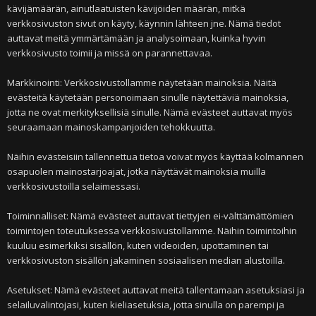
kävijämäärän, ainutlaatuisten kävijöiden määrän, mitkä
verkkosivuston sivut on käyty, käynnin lähteen jne. Nämä tiedot
auttavat meitä ymmärtämään ja analysoimaan, kuinka hyvin
verkkosivusto toimii ja missä on parannettavaa.
Markkinointi: Verkkosivustollamme näytetään mainoksia. Näitä
evästeitä käytetään personoimaan sinulle näytettäviä mainoksia,
jotta ne ovat merkityksellisiä sinulle. Nämä evästeet auttavat myös
seuraamaan mainoskampanjoiden tehokkuutta.
Näihin evästeisiin tallennettua tietoa voivat myös käyttää kolmannen
osapuolen mainostarjoajat, jotka näyttävät mainoksia muilla
verkkosivustoilla selaimessasi.
Toiminnalliset: Nämä evästeet auttavat tiettyjen ei-välttämättömien
toimintojen toteutuksessa verkkosivustollamme. Näihin toimintoihin
kuuluu esimerkiksi sisällön, kuten videoiden, upottaminen tai
verkkosivuston sisällön jakaminen sosiaalisen median alustoilla.
Asetukset: Nämä evästeet auttavat meitä tallentamaan asetuksiasi ja
selailuvalintojasi, kuten kieliasetuksia, jotta sinulla on parempi ja