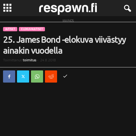
MAINOS
R
UUTISET
ELOKUVAUUTISET
e
25. James Bond -elokuva viivästyy
ainakin vuodella
s
Toimittanut
toimitus
-
24.8.2018
p
a
w
n
.
f