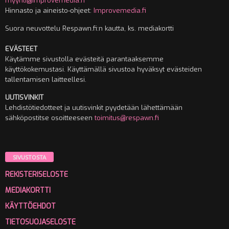
myynti@improvemedia.fi
Hinnasto ja aineisto-ohjeet:
Improvemedia.fi
Suora neuvottelu Respawn.fi:n kautta, ks. mediakortti
EVÄSTEET
Käytämme sivustolla evästeitä parantaaksemme
käyttökokemustasi. Käyttämällä sivustoa hyväksyt evästeiden
tallentamisen laitteellesi.
UUTISVINKIT
Lehdistötiedotteet ja uutisvinkit pyydetään lähettämään
sähköpostitse osoitteeseen
toimitus@respawn.fi
SIVUSTOSTA
REKISTERISELOSTE
MEDIAKORTTI
KÄYTTÖEHDOT
TIETOSUOJASELOSTE