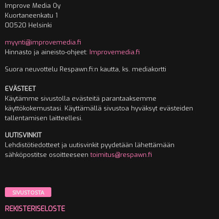
Improve Media Oy
Kuortaneenkatu 1
00520 Helsinki
myynti@improvemedia.fi
Hinnasto ja aineisto-ohjeet:
Improvemedia.fi
Suora neuvottelu Respawn.fi:n kautta, ks. mediakortti
EVÄSTEET
Käytämme sivustolla evästeitä parantaaksemme
käyttökokemustasi. Käyttämällä sivustoa hyväksyt evästeiden
tallentamisen laitteellesi.
UUTISVINKIT
Lehdistötiedotteet ja uutisvinkit pyydetään lähettämään
sähköpostitse osoitteeseen
toimitus@respawn.fi
SIVUSTOSTA
REKISTERISELOSTE