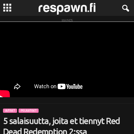
MAINOS
R
e
s
p
a
w
n
UUTISET
PELIUUTISET
.
5 salaisuutta, joita et tiennyt Red
f
Dead Redemption 2:ssa