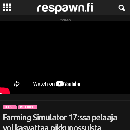
MAINOS
R
e
s
p
a
w
n
UUTISET
PELIUUTISET
.
Farming Simulator 17:ssa pelaaja
f
voi kasvattaa pikkupossuista