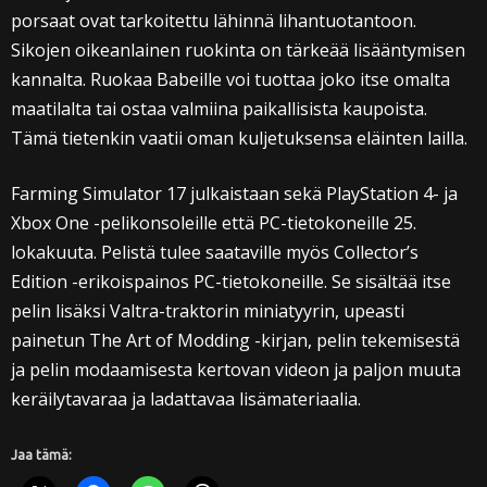
porsaat ovat tarkoitettu lähinnä lihantuotantoon.
Sikojen oikeanlainen ruokinta on tärkeää lisääntymisen
kannalta. Ruokaa Babeille voi tuottaa joko itse omalta
maatilalta tai ostaa valmiina paikallisista kaupoista.
Tämä tietenkin vaatii oman kuljetuksensa eläinten lailla.
Farming Simulator 17 julkaistaan sekä PlayStation 4- ja
Xbox One -pelikonsoleille että PC-tietokoneille 25.
lokakuuta. Pelistä tulee saataville myös Collector’s
Edition -erikoispainos PC-tietokoneille. Se sisältää itse
pelin lisäksi Valtra-traktorin miniatyyrin, upeasti
painetun The Art of Modding -kirjan, pelin tekemisestä
ja pelin modaamisesta kertovan videon ja paljon muuta
keräilytavaraa ja ladattavaa lisämateriaalia.
Jaa tämä: