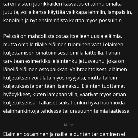
tai erilaisten juurikkaiden kasvatus ei tunnu omalta
jutulta, voi aikansa käyttää vaikkapa lehmiin, lampaisiin,
kanoihin ja nyt ensimmäistä kertaa myös possuihin.
Pelissä on mahdollista ostaa itselleen uusia eläimiä,
mutta omalle tilalle eläimen tuominen vaatii eläimen
kuljettamisen omatoimisesti omilla laitteilla. Tähän
tarvitaan esimerkiksi eläintenkuljetusvaunu, joka on
lähellä eläimen ostopaikkaa. Vaihtoehtoisesti eläimen
kuljetuksen voi tilata myös myyjältä, mutta tällöin
kuljetuksesta peritään lisämaksu. Eläinten tuottamat
hyödykkeet, kuten lampaan villa, vaativat myös oman
kuljetuksensa. Tällaiset seikat onkin hyvä huomioida
eläinhankintoja tehdessä tai urasuunnitelmia laatiessa.
Mainos
Eläimien ostaminen ja näille laidunten tarjoaminen ei