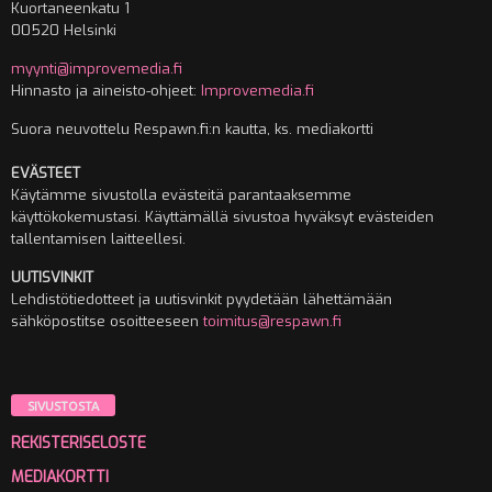
Kuortaneenkatu 1
00520 Helsinki
myynti@improvemedia.fi
Hinnasto ja aineisto-ohjeet:
Improvemedia.fi
Suora neuvottelu Respawn.fi:n kautta, ks. mediakortti
EVÄSTEET
Käytämme sivustolla evästeitä parantaaksemme
käyttökokemustasi. Käyttämällä sivustoa hyväksyt evästeiden
tallentamisen laitteellesi.
UUTISVINKIT
Lehdistötiedotteet ja uutisvinkit pyydetään lähettämään
sähköpostitse osoitteeseen
toimitus@respawn.fi
SIVUSTOSTA
REKISTERISELOSTE
MEDIAKORTTI