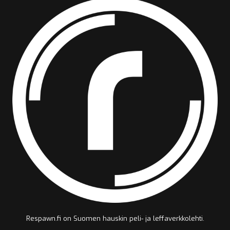
Respawn.fi on Suomen hauskin peli- ja leffaverkkolehti.