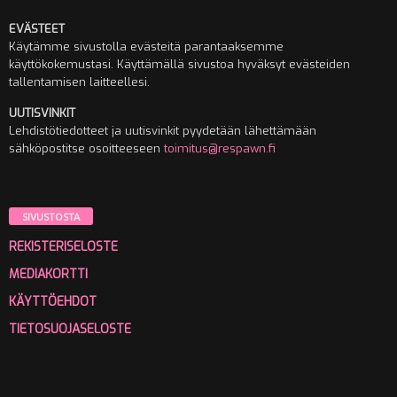
EVÄSTEET
Käytämme sivustolla evästeitä parantaaksemme
käyttökokemustasi. Käyttämällä sivustoa hyväksyt evästeiden
tallentamisen laitteellesi.
UUTISVINKIT
Lehdistötiedotteet ja uutisvinkit pyydetään lähettämään
sähköpostitse osoitteeseen
toimitus@respawn.fi
SIVUSTOSTA
REKISTERISELOSTE
MEDIAKORTTI
KÄYTTÖEHDOT
TIETOSUOJASELOSTE