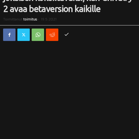
2 avaa betaversion kaikille
i
Toimittanut
toimitus
-
19.5.2021