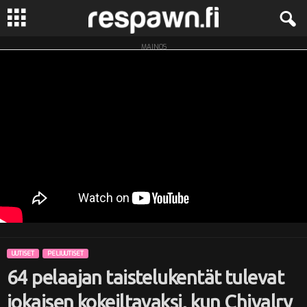
MAINOS
R
e
s
p
a
w
n
UUTISET
PELIUUTISET
.
64 pelaajan taistelukentät tulevat
f
jokaisen kokeiltavaksi, kun Chivalry