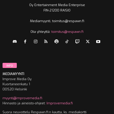
Oy Entertainment Media Enterprise
FIN-21200 RAISIO
Mediamyynti, toimitus@respawn.fi
Ota yhteyttä:
toimitus@respawn.fi
INFO
MEDIAMYYNTI
Improve Media Oy
Kuortaneenkatu 1
00520 Helsinki
myynti@improvemedia.fi
Hinnasto ja aineisto-ohjeet:
Improvemedia.fi
Suora neuvottelu Respawn.fi:n kautta, ks. mediakortti