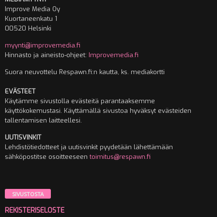
Improve Media Oy
Kuortaneenkatu 1
00520 Helsinki
myynti@improvemedia.fi
Hinnasto ja aineisto-ohjeet:
Improvemedia.fi
Suora neuvottelu Respawn.fi:n kautta, ks. mediakortti
EVÄSTEET
Käytämme sivustolla evästeitä parantaaksemme
käyttökokemustasi. Käyttämällä sivustoa hyväksyt evästeiden
tallentamisen laitteellesi.
UUTISVINKIT
Lehdistötiedotteet ja uutisvinkit pyydetään lähettämään
sähköpostitse osoitteeseen
toimitus@respawn.fi
SIVUSTOSTA
REKISTERISELOSTE