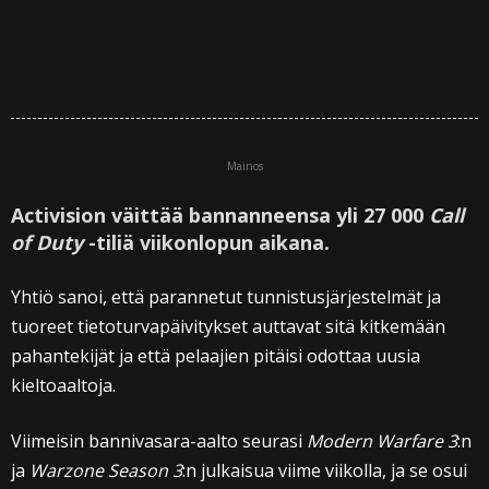
Mainos
Activision väittää bannanneensa yli 27 000
Call
of Duty
-tiliä viikonlopun aikana.
Yhtiö sanoi, että parannetut tunnistusjärjestelmät ja
tuoreet tietoturvapäivitykset auttavat sitä kitkemään
pahantekijät ja että pelaajien pitäisi odottaa uusia
kieltoaaltoja.
Viimeisin bannivasara-aalto seurasi
Modern Warfare 3
:n
ja
Warzone Season 3
:n julkaisua viime viikolla, ja se osui