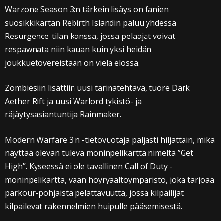
Warzone Season 3:n tärkein lisäys on fanien
suosikkikartan Rebirth Islandin paluu yhdessä
Resurgence-tilan kanssa, jossa pelaajat voivat
respawnata niin kauan kuin yksi heidän
joukkuetovereistaan on vielä elossa.
Zombiesiin lisättiin uusi tarinatehtävä, tuore Dark
Aether Rift ja uusi Warlord tykistö- ja
räjäytysasiantuntija Rainmaker.
Modern Warfare 3:n -tietovuotaja paljasti hiljattain, mikä
näyttää olevan tuleva moninpelikartta nimeltä ”Get
High”. Kyseessä ei ole tavallinen Call of Duty -
moninpelikartta, vaan höyryaaltoympäristö, joka tarjoaa
parkour-pohjaista pelattavuutta, jossa kilpailijat
kilpailevat rakennelmien huipulle pääsemisestä.