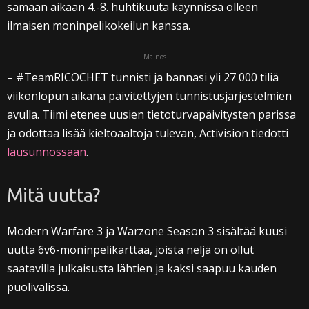
samaan aikaan 4.-8. huhtikuuta käynnissä olleen
ilmaisen moninpelikokeilun kanssa.
Mainos
– #TeamRICOCHET tunnisti ja bannasi yli 27 000 tiliä
viikonlopun aikana päivitettyjen tunnistusjärjestelmien
avulla. Tiimi etenee uusien tietoturvapäivitysten parissa
ja odottaa lisää kieltoaaltoja tulevan, Activision tiedotti
lausunnossaan
.
Mitä uutta?
Modern Warfare 3 ja Warzone Season 3 sisältää kuusi
uutta 6v6-moninpelikarttaa, joista neljä on ollut
saatavilla julkaisusta lähtien ja kaksi saapuu kauden
puolivälissä.