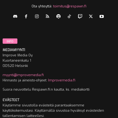
Ota yhteyttä:
toimitus@respawn.fi
INFO
MEDIAMYYNTI
Improve Media Oy
Kuortaneenkatu 1
00520 Helsinki
myynti@improvemedia.fi
Hinnasto ja aineisto-ohjeet:
Improvemedia.fi
Suora neuvottelu Respawn.fi:n kautta, ks. mediakortti
EVÄSTEET
Käytämme sivustolla evästeitä parantaaksemme
käyttökokemustasi. Käyttämällä sivustoa hyväksyt evästeiden
tallentamisen laitteellesi.