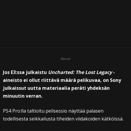
Mainos
Jos E3:ssa julkaistu
Uncharted: The Lost Legacy
-
aineisto ei ollut riittävä määrä pelikuvaa, on Sony
julkaissut uutta materiaalia peräti yhdeksän
minuutin verran.
PS4 Pro:lla taltioitu pelisessio näyttää palasen
todellisesta seikkailusta tiheiden viidakoiden kätköissä.