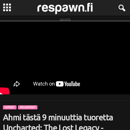
MAINOS
R
e
s
p
a
w
n
UUTISET
PELIUUTISET
.
Ahmi tästä 9 minuuttia tuoretta
f
Uncharted: The Lost Legacy -