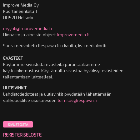
Improve Media Oy
Kuortaneenkatu 1
00520 Helsinki
myynti@improvemedia.fi
Hinnasto ja aineisto-ohjeet:
Improvemedia.fi
Suora neuvottelu Respawn.fi:n kautta, ks. mediakortti
EVÄSTEET
Käytämme sivustolla evästeitä parantaaksemme
käyttökokemustasi. Käyttämällä sivustoa hyväksyt evästeiden
tallentamisen laitteellesi.
UUTISVINKIT
Lehdistötiedotteet ja uutisvinkit pyydetään lähettämään
sähköpostitse osoitteeseen
toimitus@respawn.fi
SIVUSTOSTA
REKISTERISELOSTE