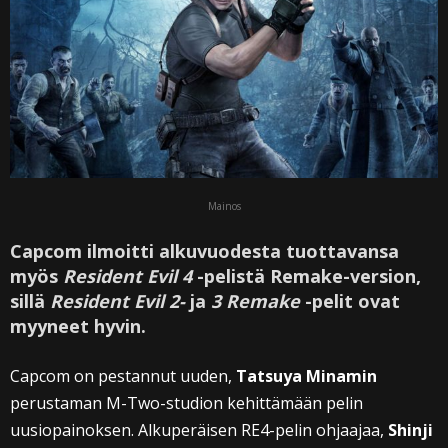
Mainos
Capcom ilmoitti alkuvuodesta tuottavansa
myös
Resident Evil 4
-pelistä Remake-version,
sillä
Resident Evil 2-
ja
3 Remake
-pelit ovat
myyneet hyvin.
Capcom on pestannut uuden,
Tatsuya Minamin
perustaman M-Two-studion kehittämään pelin
uusiopainoksen. Alkuperäisen RE4-pelin ohjaajaa,
Shinji