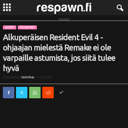
MAINOS
R
UUTISET
PELIUUTISET
e
Alkuperäisen Resident Evil 4 -
ohjaajan mielestä Remake ei ole
s
varpaille astumista, jos siitä tulee
p
hyvä
a
Toimittanut
toimitus
-
4.6.2020
w
n
.
f