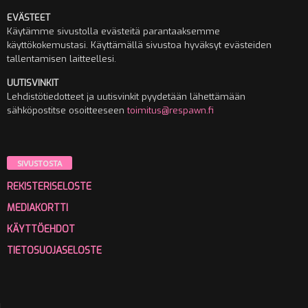
EVÄSTEET
Käytämme sivustolla evästeitä parantaaksemme
käyttökokemustasi. Käyttämällä sivustoa hyväksyt evästeiden
tallentamisen laitteellesi.
UUTISVINKIT
Lehdistötiedotteet ja uutisvinkit pyydetään lähettämään
sähköpostitse osoitteeseen
toimitus@respawn.fi
SIVUSTOSTA
REKISTERISELOSTE
MEDIAKORTTI
KÄYTTÖEHDOT
TIETOSUOJASELOSTE