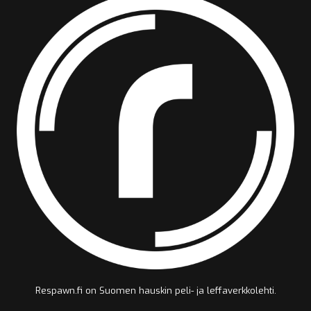
Respawn.fi on Suomen hauskin peli- ja leffaverkkolehti.