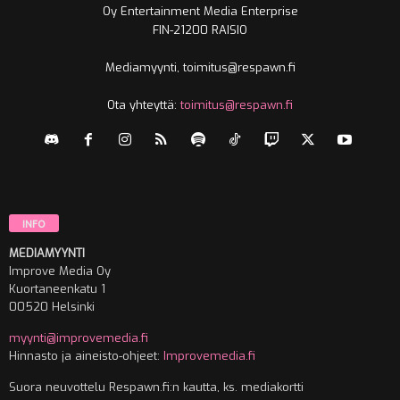
Oy Entertainment Media Enterprise
FIN-21200 RAISIO
Mediamyynti, toimitus@respawn.fi
Ota yhteyttä:
toimitus@respawn.fi
INFO
MEDIAMYYNTI
Improve Media Oy
Kuortaneenkatu 1
00520 Helsinki
myynti@improvemedia.fi
Hinnasto ja aineisto-ohjeet:
Improvemedia.fi
Suora neuvottelu Respawn.fi:n kautta, ks. mediakortti