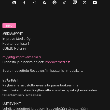
INFO
MEDIAMYYNTI
Improve Media Oy
Kuortaneenkatu 1
00520 Helsinki
myynti@improvemedia.fi
Hinnasto ja aineisto-ohjeet:
Improvemedia.fi
Suora neuvottelu Respawn.fi:n kautta, ks. mediakortti
EVÄSTEET
Käytämme sivustolla evästeitä parantaaksemme
käyttökokemustasi. Käyttämällä sivustoa hyväksyt evästeiden
tallentamisen laitteellesi.
UUTISVINKIT
Lehdistötiedotteet ja uutisvinkit pyydetään lähettämään