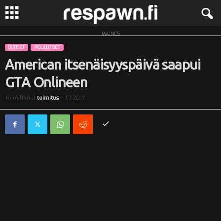
MAINOS
R
UUTISET
PELIUUTISET
e
American itsenäisyyspäivä saapui
GTA Onlineen
s
Toimittanut
toimitus
-
1.7.2017
p
a
w
n
.
f