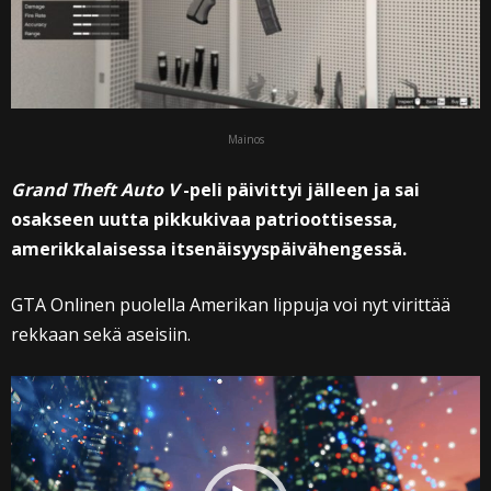
Mainos
Grand Theft Auto V
-peli päivittyi jälleen ja sai
osakseen uutta pikkukivaa patrioottisessa,
amerikkalaisessa itsenäisyyspäivähengessä.
GTA Onlinen puolella Amerikan lippuja voi nyt virittää
rekkaan sekä aseisiin.
Videotoistin