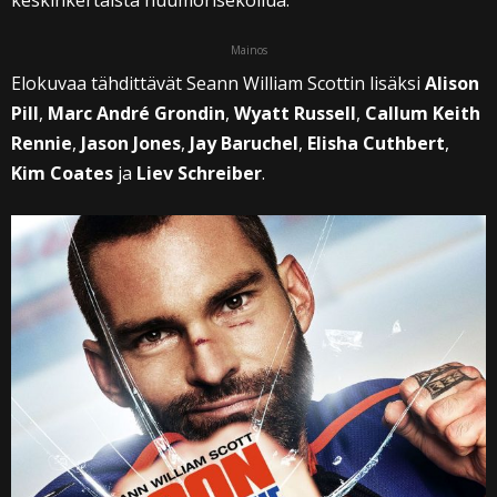
keskinkertaista huumorisekoilua.
Mainos
Elokuvaa tähdittävät Seann William Scottin lisäksi
Alison
Pill
,
Marc André Grondin
,
Wyatt Russell
,
Callum Keith
Rennie
,
Jason Jones
,
Jay Baruchel
,
Elisha Cuthbert
,
Kim Coates
ja
Liev Schreiber
.