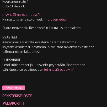
Kuortaneenkatu 1
00520 Helsinki
myynti@improvemedia.fi
Hinnasto ja aineisto-ohjeet:
Improvemedia.fi
Suora neuvottelu Respawn.fi:n kautta, ks. mediakortti
EVÄSTEET
Käytämme sivustolla evästeitä parantaaksemme
käyttökokemustasi. Käyttämällä sivustoa hyväksyt evästeiden
tallentamisen laitteellesi.
UUTISVINKIT
Lehdistötiedotteet ja uutisvinkit pyydetään lähettämään
sähköpostitse osoitteeseen
toimitus@respawn.fi
SIVUSTOSTA
REKISTERISELOSTE
MEDIAKORTTI