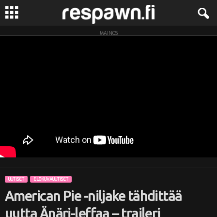
MAINOS
R
e
s
p
a
w
n
UUTISET
ELOKUVAUUTISET
.
American Pie -niljake tähdittää
f
uutta Änäri-leffaa – traileri