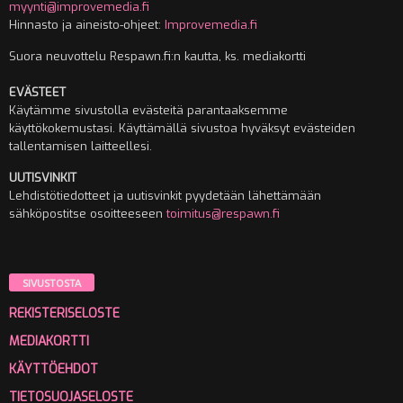
myynti@improvemedia.fi
Hinnasto ja aineisto-ohjeet:
Improvemedia.fi
Suora neuvottelu Respawn.fi:n kautta, ks. mediakortti
EVÄSTEET
Käytämme sivustolla evästeitä parantaaksemme
käyttökokemustasi. Käyttämällä sivustoa hyväksyt evästeiden
tallentamisen laitteellesi.
UUTISVINKIT
Lehdistötiedotteet ja uutisvinkit pyydetään lähettämään
sähköpostitse osoitteeseen
toimitus@respawn.fi
SIVUSTOSTA
REKISTERISELOSTE
MEDIAKORTTI
KÄYTTÖEHDOT
TIETOSUOJASELOSTE