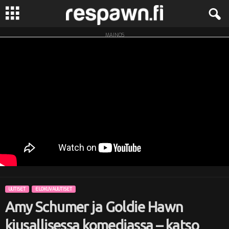
MAINOS
R
e
s
p
a
w
n
UUTISET
ELOKUVAUUTISET
.
Amy Schumer ja Goldie Hawn
f
kiusallisessa komediassa – katso