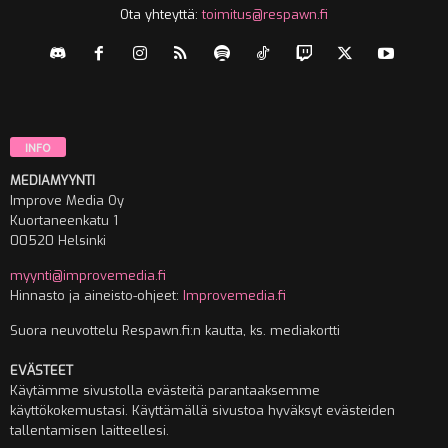
Ota yhteyttä:
toimitus@respawn.fi
INFO
MEDIAMYYNTI
Improve Media Oy
Kuortaneenkatu 1
00520 Helsinki
myynti@improvemedia.fi
Hinnasto ja aineisto-ohjeet:
Improvemedia.fi
Suora neuvottelu Respawn.fi:n kautta, ks. mediakortti
EVÄSTEET
Käytämme sivustolla evästeitä parantaaksemme
käyttökokemustasi. Käyttämällä sivustoa hyväksyt evästeiden
tallentamisen laitteellesi.