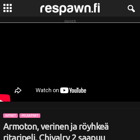
MAINOS
R
e
s
p
a
w
n
UUTISET
PELIUUTISET
.
Armoton, verinen ja röyhkeä
f
ritaripeli, Chivalry 2 saapuu