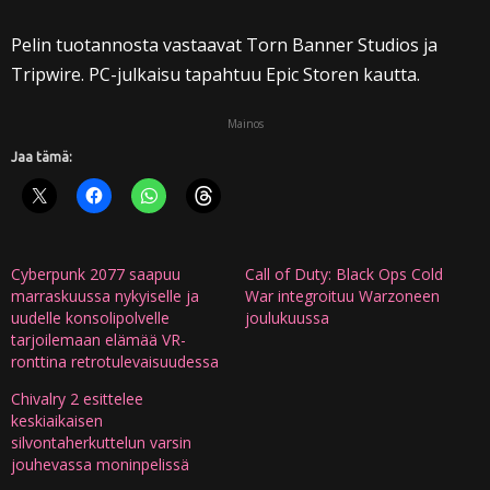
Pelin tuotannosta vastaavat Torn Banner Studios ja
Tripwire. PC-julkaisu tapahtuu Epic Storen kautta.
Mainos
Jaa tämä:
Cyberpunk 2077 saapuu
Call of Duty: Black Ops Cold
marraskuussa nykyiselle ja
War integroituu Warzoneen
uudelle konsolipolvelle
joulukuussa
tarjoilemaan elämää VR-
ronttina retrotulevaisuudessa
Chivalry 2 esittelee
keskiaikaisen
silvontaherkuttelun varsin
jouhevassa moninpelissä