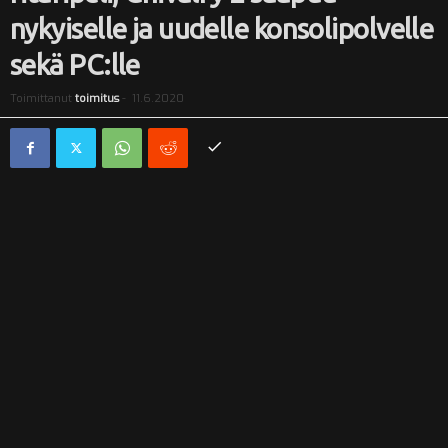
nykyiselle ja uudelle konsolipolvelle
i
sekä PC:lle
Toimittanut
toimitus
-
11.6.2020