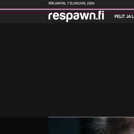
PERJANTAI, 7 ELOKUUN, 2026
R
PELIT JA 
e
s
p
a
w
n
.
f