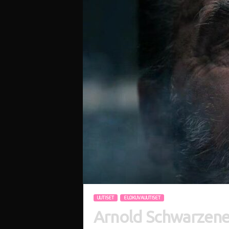
i
UUTISET
ELOKUVAUUTISET
Arnold Schwarzeneg