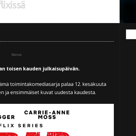
ixissä
Mainos
jan toisen kauden julkaisupäivän.
ämä toimintakomediasarja palaa 12. kesäkuuta
teen ja ensimmäiset kuvat uudesta kaudesta.