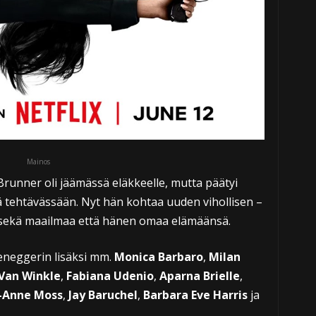
Mainos
Brunner oli jäämässä eläkkeelle, mutta päätyi
 tehtävässään. Nyt hän kohtaa uuden vihollisen –
 sekä maailmaa että hänen omaa elämäänsä.
eneggerin lisäksi mm.
Monica Barbaro
,
Milan
 Van Winkle
,
Fabiana Udenio
,
Aparna Brielle
,
-Anne Moss
,
Jay Baruchel
,
Barbara Eve Harris
ja