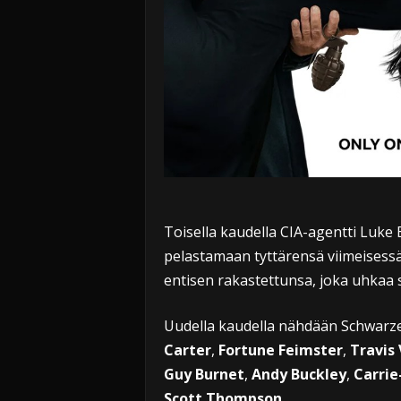
Toisella kaudella CIA-agentti Luke 
pelastamaan tyttärensä viimeisessä
entisen rakastettunsa, joka uhkaa
Uudella kaudella nähdään Schwarz
Carter
,
Fortune Feimster
,
Travis
Guy Burnet
,
Andy Buckley
,
Carrie
Scott Thompson
.