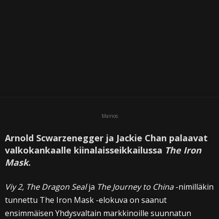
Mainos
Arnold Scwarzenegger ja Jackie Chan palaavat
valkokankaalle kiinalaisseikkailussa
The Iron
Mask
.
Viy 2,
The Dragon Seal
ja
The Journey to China
-nimilläkin
tunnettu The Iron Mask -elokuva on saanut
ensimmäisen Yhdysvaltain markkinoille suunnatun