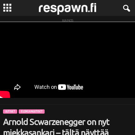
MAINOS
R
e
s
p
a
w
n
UUTISET
ELOKUVAUUTISET
.
Arnold Scwarzenegger on nyt
f
miekkasankari – tältä näyttää