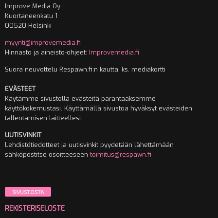
Improve Media Oy
Kuortaneenkatu 1
00520 Helsinki
myynti@improvemedia.fi
Hinnasto ja aineisto-ohjeet:
Improvemedia.fi
Suora neuvottelu Respawn.fi:n kautta, ks. mediakortti
EVÄSTEET
Käytämme sivustolla evästeitä parantaaksemme
käyttökokemustasi. Käyttämällä sivustoa hyväksyt evästeiden
tallentamisen laitteellesi.
UUTISVINKIT
Lehdistötiedotteet ja uutisvinkit pyydetään lähettämään
sähköpostitse osoitteeseen
toimitus@respawn.fi
SIVUSTOSTA
REKISTERISELOSTE