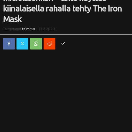
kiinalaisella rahalla tehty The Iron
i
Mask
Toimittanut
toimitus
-
13.2.2020