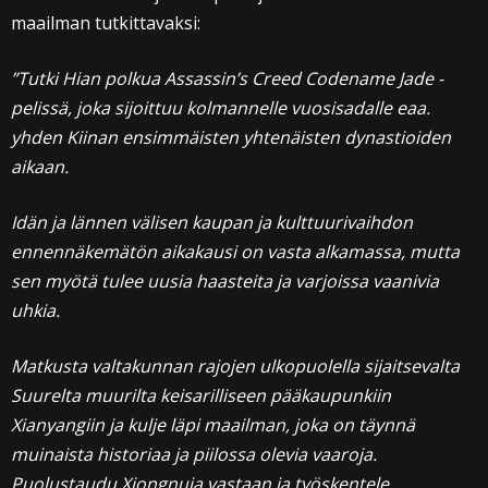
maailman tutkittavaksi:
”Tutki Hian polkua Assassin’s Creed Codename Jade -
pelissä, joka sijoittuu kolmannelle vuosisadalle eaa.
yhden Kiinan ensimmäisten yhtenäisten dynastioiden
aikaan.
Idän ja lännen välisen kaupan ja kulttuurivaihdon
ennennäkemätön aikakausi on vasta alkamassa, mutta
sen myötä tulee uusia haasteita ja varjoissa vaanivia
uhkia.
Matkusta valtakunnan rajojen ulkopuolella sijaitsevalta
Suurelta muurilta keisarilliseen pääkaupunkiin
Xianyangiin ja kulje läpi maailman, joka on täynnä
muinaista historiaa ja piilossa olevia vaaroja.
Puolustaudu Xiongnuja vastaan ja työskentele