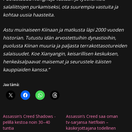
salaliittojen purkamiseksi, ota suurempia vastuita ja
kohtaa uusia haasteita.
Astu muinaiseen Kiinaan ja matkusta läpi 2000 vuoden
historian. Tutustu idän arvostettuihin dynastioihin,
puolusta Kiinan muuria ja paljasta terrakottasotureiden
salaisuudet. Koe Xianyangin, keisarillisen keskuksen,
henkeäsalpaavat maisemat ja seurustele itäisten
kauppiaiden kanssa.”
Jaa tämä:
Assassin’s Creed Shadows -
Assassin’s Creed saa oman
pelillä kestoa noin 30–40
tv-sarjansa Netflixiin –
tuntia
käsikirjoittajana todellinen