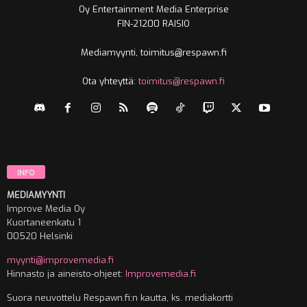
Oy Entertainment Media Enterprise
FIN-21200 RAISIO
Mediamyynti, toimitus@respawn.fi
Ota yhteyttä:
toimitus@respawn.fi
INFO
MEDIAMYYNTI
Improve Media Oy
Kuortaneenkatu 1
00520 Helsinki
myynti@improvemedia.fi
Hinnasto ja aineisto-ohjeet:
Improvemedia.fi
Suora neuvottelu Respawn.fi:n kautta, ks. mediakortti