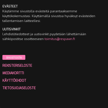
EVÄSTEET
Käytämme sivustolla evästeitä parantaaksemme
käyttökokemustasi. Käyttämällä sivustoa hyväksyt evästeiden
tallentamisen laitteellesi.
UUTISVINKIT
Lehdistötiedotteet ja uutisvinkit pyydetään lähettämään
sähköpostitse osoitteeseen
toimitus@respawn.fi
SIVUSTOSTA
REKISTERISELOSTE
MEDIAKORTTI
KÄYTTÖEHDOT
TIETOSUOJASELOSTE