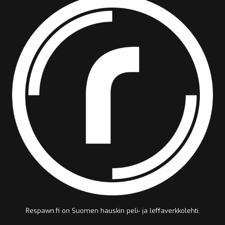
Respawn.fi on Suomen hauskin peli- ja leffaverkkolehti.