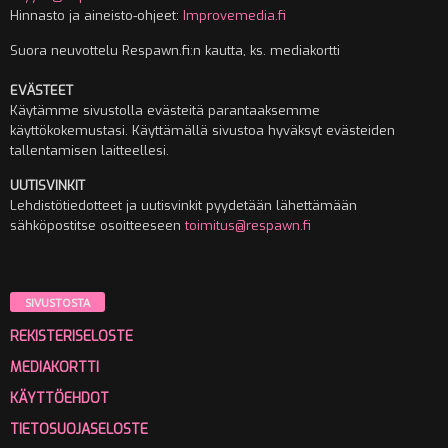
Hinnasto ja aineisto-ohjeet:
Improvemedia.fi
Suora neuvottelu Respawn.fi:n kautta, ks. mediakortti
EVÄSTEET
Käytämme sivustolla evästeitä parantaaksemme
käyttökokemustasi. Käyttämällä sivustoa hyväksyt evästeiden
tallentamisen laitteellesi.
UUTISVINKIT
Lehdistötiedotteet ja uutisvinkit pyydetään lähettämään
sähköpostitse osoitteeseen
toimitus@respawn.fi
SIVUSTOSTA
REKISTERISELOSTE
MEDIAKORTTI
KÄYTTÖEHDOT
TIETOSUOJASELOSTE