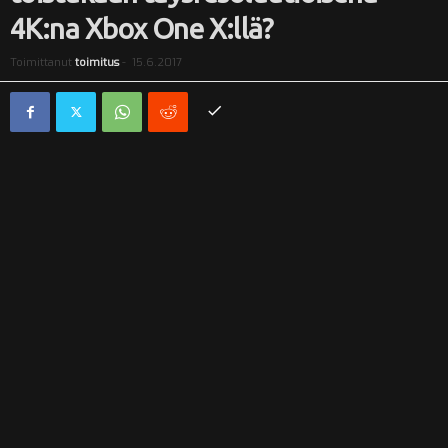
4K:na Xbox One X:llä?
i
Toimittanut
toimitus
-
15.6.2017