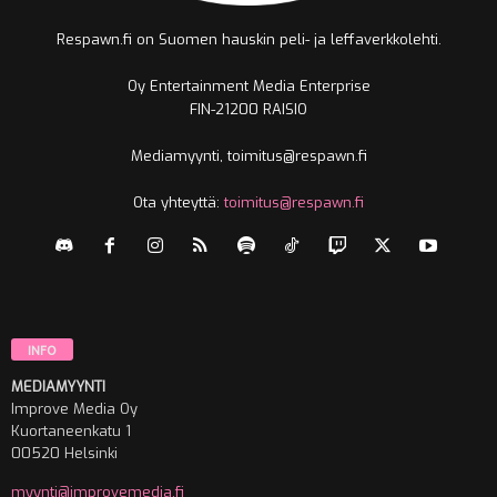
Respawn.fi on Suomen hauskin peli- ja leffaverkkolehti.
Oy Entertainment Media Enterprise
FIN-21200 RAISIO
Mediamyynti, toimitus@respawn.fi
Ota yhteyttä:
toimitus@respawn.fi
INFO
MEDIAMYYNTI
Improve Media Oy
Kuortaneenkatu 1
00520 Helsinki
myynti@improvemedia.fi