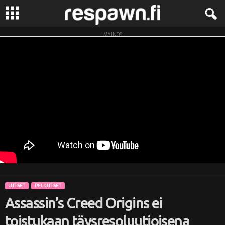
MAINOS
R
e
s
p
a
w
n
UUTISET
PELIUUTISET
.
Assassin’s Creed Origins ei
f
toistukaan täysresoluutioisena