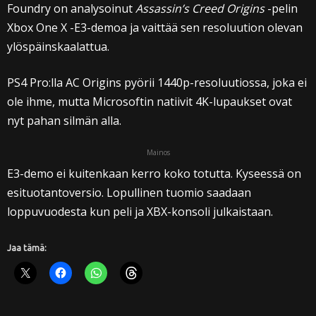
Foundry on analysoinut
Assassin’s Creed Origins
-pelin
Xbox One X -E3-demoa ja vaittää sen resoluution olevan
ylöspäinskaalattua.
PS4 Pro:lla AC Origins pyörii 1440p-resoluutiossa, joka ei
ole ihme, mutta Microsoftin natiivit 4K-lupaukset ovat
nyt pahan silmän alla.
Mainos
E3-demo ei kuitenkaan kerro koko totutta. Kyseessä on
esituotantoversio. Lopullinen tuomio saadaan
loppuvuodesta kun peli ja XBX-konsoli julkaistaan.
Jaa tämä: