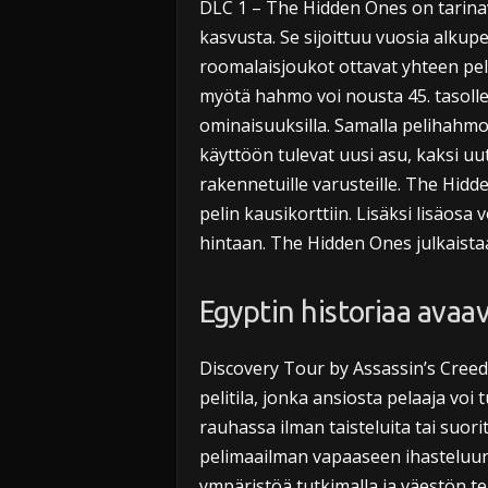
DLC 1 – The Hidden Ones on tarina
kasvusta. Se sijoittuu vuosia alkup
roomalaisjoukot ottavat yhteen pela
myötä hahmo voi nousta 45. tasolle
ominaisuuksilla. Samalla pelihahmo 
käyttöön tulevat uusi asu, kaksi uut
rakennetuille varusteille. The Hidde
pelin kausikorttiin. Lisäksi lisäos
hintaan. The Hidden Ones julkaista
Egyptin historiaa avaa
Discovery Tour by Assassin’s Creed
pelitila, jonka ansiosta pelaaja vo
rauhassa ilman taisteluita tai suori
pelimaailman vapaaseen ihasteluun
ympäristöä tutkimalla ja väestön te