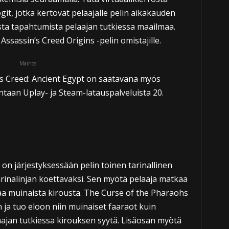
ogit, jotka kertovat pelaajalle pelin aikakauden
ista tapahtumista pelaajan tutkiessa maailmaa.
Assassin’s Creed Origins -pelin omistajille.
Mainos
’s Creed: Ancient Egypt on saatavana myös
ntaan Uplay- ja Steam-latauspalveluista 20.
on järjestyksessään pelin toinen tarinallinen
tarinalinjan koettavaksi. Sen myötä pelaaja matkaa
aa muinaista kirousta. The Curse of the Pharaohs
 ja tuo eloon niin muinaiset faaraot kuin
aajan tutkiessa kirouksen syytä. Lisäosan myötä