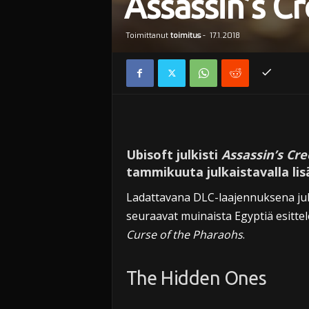
Assassin’s Cr
Toimittanut
toimitus
-
17.1.2018
Ubisoft julkisti
Assassin’s Cre
tammikuuta julkaistavalla lis
Ladattavana DLC-laajennuksena julk
seuraavat muinaista Egyptiä esitte
Curse of the Pharaohs
.
The Hidden Ones