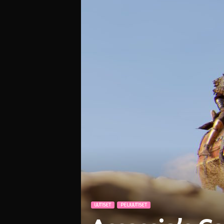
i
UUTISET
PELIUUTISET