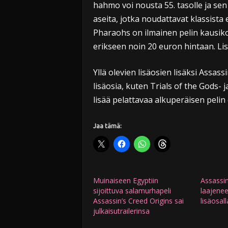
hahmo voi nousta 55. tasolle ja sen 
aseita, jotka noudattavat klassista
Pharaohs on ilmainen pelin kausikor
erikseen noin 20 euron hintaan. Lis
Yllä olevien lisäosien lisäksi Assass
lisäosia, kuten Trials of the Gods- 
lisää pelattavaa alkuperäisen pelin o
Jaa tämä:
Muinaiseen Egyptiin
Assassin
sijoittuva salamurhapeli
laajenee
Assassin’s Creed Origins sai
lisäosall
julkaisutrailerinsa