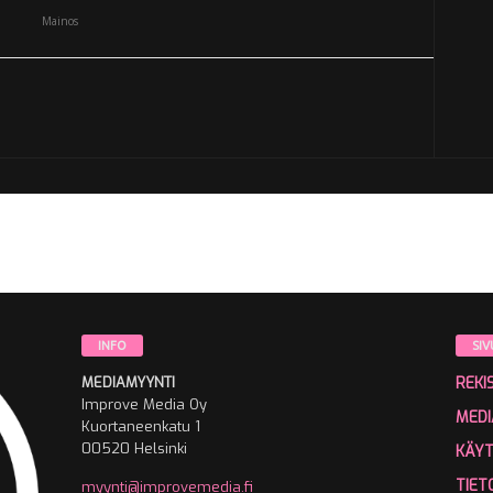
Mainos
INFO
SIV
MEDIAMYYNTI
REKI
Improve Media Oy
MEDI
Kuortaneenkatu 1
00520 Helsinki
KÄY
TIET
myynti@improvemedia.fi