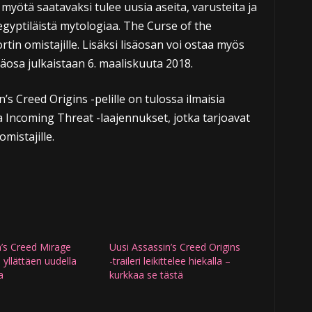
myötä saatavaksi tulee uusia aseita, varusteita ja
 egyptiläistä mytologiaa. The Curse of the
tin omistajille. Lisäksi lisäosan voi ostaa myös
äosa julkaistaan 6. maaliskuuta 2018.
in’s Creed Origins -pelille on tulossa ilmaisia
ja Incoming Threat -laajennukset, jotka tarjoavat
mistajille.
’s Creed Mirage
Uusi Assassin’s Creed Origins
 yllättäen uudella
-traileri leikittelee hiekalla –
a
kurkkaa se tästä