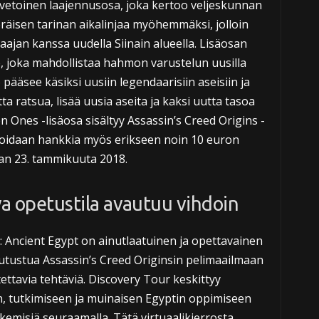
vetoinen laajennusosa, joka kertoo veljeskunnan
eräisen tarinan aikalinjaa myöhemmäksi, jolloin
ajan kanssa uudella Siinain alueella. Lisäosan
, joka mahdollistaa hahmon varustelun uusilla
pääsee käsiksi uusiin legendaarisiin aseisiin ja
ta ratsua, lisää uusia aseita ja kaksi uutta tasoa
n Ones -lisäosa sisältyy Assassin’s Creed Origins -
a voidaan hankkia myös erikseen noin 10 euron
an 23. tammikuuta 2018.
va opetustila avautuu vihdoin
: Ancient Egypt on ainutlaatuinen ja opettavainen
i tutustua Assassin’s Creed Originsin pelimaailmaan
tettavia tehtäviä. Discovery Tour keskittyy
, tutkimiseen ja muinaisen Egyptin oppimiseen
kemisiä seuraamalla. Tätä virtuaalikierrosta