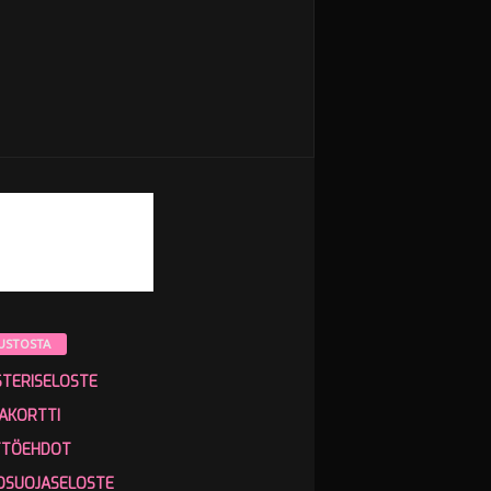
USTOSTA
STERISELOSTE
AKORTTI
TTÖEHDOT
OSUOJASELOSTE