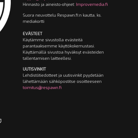
Hinnasto ja aineisto-ohjeet:
Improvemedia.fi
Suora neuvottelu Respawn.fi:n kautta, ks.
mediakortti
EVÄSTEET
Käytämme sivustolla evästeitä
parantaaksemme käyttökokemustasi.
Käyttämällä sivustoa hyväksyt evästeiden
tallentamisen laitteellesi.
UUTISVINKIT
Lehdistötiedotteet ja uutisvinkit pyydetään
lähettämään sähköpostitse osoitteeseen
toimitus@respawn.fi