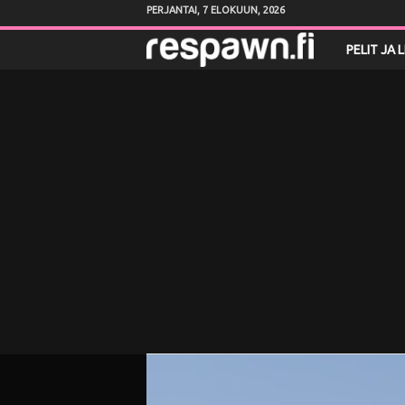
PERJANTAI, 7 ELOKUUN, 2026
R
PELIT JA 
e
s
p
a
w
n
.
f