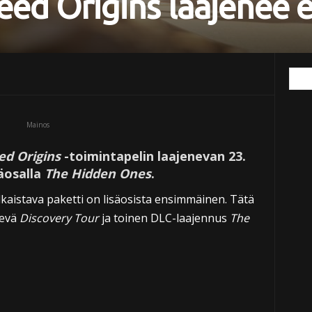
eed Origins laajenee en
Mainos
ed Origins
-toimintapelin laajenevan 23.
äosalla
The Hidden Ones
.
aistava paketti on lisäosista ensimmäinen. Tätä
levä
Discovery Tour
ja toinen DLC-laajennus
The