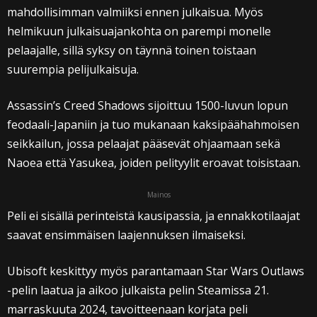
mahdollisimman valmiiksi ennen julkaisua. Myös
helmikuun julkaisuajankohta on parempi monelle
pelaajalle, sillä syksy on täynnä toinen toistaan
suurempia pelijulkaisuja.
Assassin’s Creed Shadows sijoittuu 1500-luvun lopun
feodaali-Japaniin ja tuo mukanaan kaksipäähahmoisen
seikkailun, jossa pelaajat pääsevät ohjaamaan sekä
Naoea että Yasukea, joiden pelityylit eroavat toisistaan.
Mainos
Peli ei sisällä perinteistä kausipassia, ja ennakkotilaajat
saavat ensimmäisen laajennuksen ilmaiseksi.
Ubisoft keskittyy myös parantamaan Star Wars Outlaws
-pelin laatua ja aikoo julkaista pelin Steamissa 21.
marraskuuta 2024, tavoitteenaan korjata peli