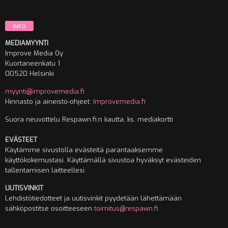
INFO
MEDIAMYYNTI
Improve Media Oy
Kuortaneenkatu 1
00520 Helsinki
myynti@improvemedia.fi
Hinnasto ja aineisto-ohjeet:
Improvemedia.fi
Suora neuvottelu Respawn.fi:n kautta, ks. mediakortti
EVÄSTEET
Käytämme sivustolla evästeitä parantaaksemme
käyttökokemustasi. Käyttämällä sivustoa hyväksyt evästeiden
tallentamisen laitteellesi.
UUTISVINKIT
Lehdistötiedotteet ja uutisvinkit pyydetään lähettämään
sähköpostitse osoitteeseen
toimitus@respawn.fi