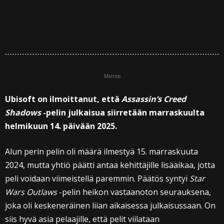
Mainos
Ubisoft on ilmoittanut, että
Assassin’s Creed
Shadows
-pelin julkaisua siirretään marraskuulta
helmikuun 14. päivään 2025.
Alun perin pelin oli määrä ilmestyä 15. marraskuuta
2024, mutta yhtiö päätti antaa kehittäjille lisäaikaa, jotta
peli voidaan viimeistellä paremmin. Päätös syntyi
Star
Wars Outlaws
-pelin heikon vastaanoton seurauksena,
joka oli keskeneräinen liian aikaisessa julkaisussaan. On
siis hyvä asia pelaajille, että pelit viilataan