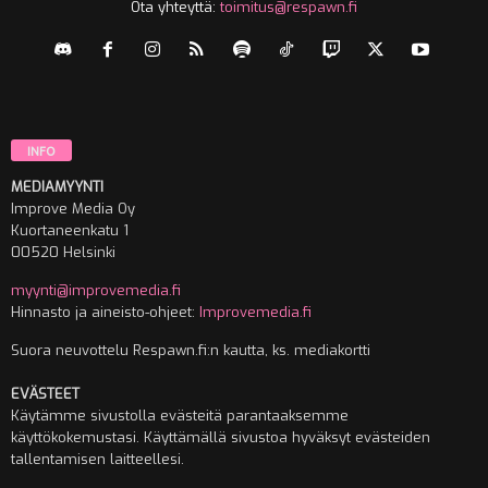
Ota yhteyttä:
toimitus@respawn.fi
INFO
MEDIAMYYNTI
Improve Media Oy
Kuortaneenkatu 1
00520 Helsinki
myynti@improvemedia.fi
Hinnasto ja aineisto-ohjeet:
Improvemedia.fi
Suora neuvottelu Respawn.fi:n kautta, ks. mediakortti
EVÄSTEET
Käytämme sivustolla evästeitä parantaaksemme
käyttökokemustasi. Käyttämällä sivustoa hyväksyt evästeiden
tallentamisen laitteellesi.