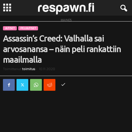
MAINOS
R
UUTISET
PELIUUTISET
e
Assassin’s Creed: Valhalla sai
arvosanansa – näin peli rankattiin
s
maailmalla
p
Toimittanut
toimitus
-
10.11.2020
a
w
n
.
f