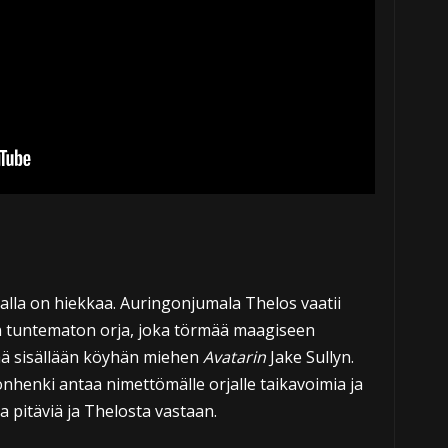
lla on hiekkaa. Auringonjumala Thelos vaatii
on tuntematon orja, joka törmää maagiseen
ää sisällään köyhän miehen
Avatarin
Jake Sullyn.
henki antaa nimettömälle orjalle taikavoimia ja
aa pitäviä ja Thelosta vastaan.