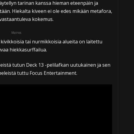
näytellyn tarinan kanssa hieman eteenpäin ja
än. Hiekalta kiveen ei ole edes mikään metafora,
a vastaantuleva kokemus.
Mainos
kivikkoisia tai nurmikkoisia alueita on laitettu
vaa hiekkasurffailua.
eistä tutun Deck 13 -pelilafkan uutukainen ja sen
peleistä tuttu Focus Entertainment.