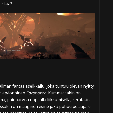
iekkaa?
lman fantasiaseikkailu, joka tuntuu olevan nyitty
in epäonninen
Forspoken
. Kummassakin on
a, painoarvoa nopealla liikkumisella, kerätään
mmassakin on maaginen esine joka puhuu pelaajalle;