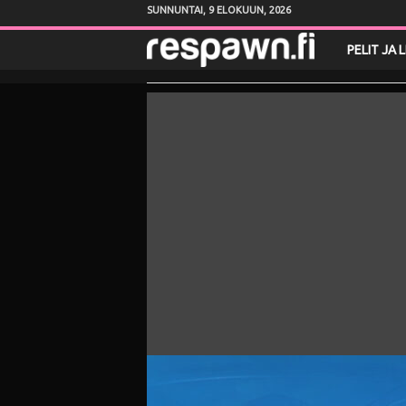
SUNNUNTAI, 9 ELOKUUN, 2026
R
PELIT JA 
e
s
p
a
w
n
.
f