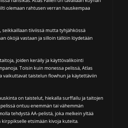
issa hansikas. Atlas Fallen on tavallaan köyhän
silti olemaan rahtusen verran hauskempaa
a, seikkaillaan tiiviissä mutta tyhjähkössä
n ököjä vastaan ja silloin tällöin löydetään
taitoja, joiden keräily ja käyttövalikointi
panoja. Toisin kuin monessa pelissä, Atlas
ja vaikuttavat taistelun flowhun ja käytettäviin
skinta on taistelut, hiekalla surffailu ja taitojen
u pelissä ontuu enemmän tai vähemmän
molla tehdystä AA-pelistä, joka melkein yltää
 kirppikselle etsimään kivoja kuteita.