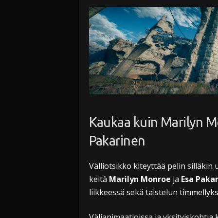
Kaukaa kuin Marilyn Mo
Pakarinen
Välliotsikko kiteyttää pelin silläkin 
keitä
Marilyn Monroe
ja
Esa Paka
liikkeessä sekä taistelun timmellyk
Välianimaatioissa ja yksityiskohtia