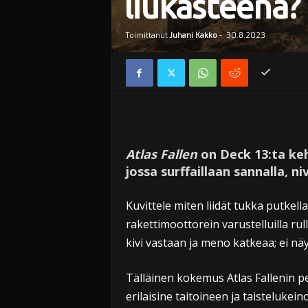
liukasteena?
Toimittanut
Juhani Kakko
-
30.8.2023
Atlas Fallen
on Deck 13:ta ke
jossa surffaillaan sannalla, n
Kuvittele miten liidät tukka putkella
rakettimoottorein varustelluilla rulla
kivi vastaan ja meno katkeaa; ei näy
Tälläinen kokemus Atlas Fallenin p
erilaisine taitoineen ja taistelukei