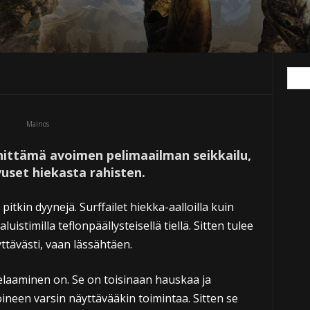
Mainos
hittämä avoimen pelimaailman seikkailu,
ivuset hiekasta rahisten.
 pitkin dyynejä. Surffailet hiekka-aalloilla kuin
luistimilla teflonpäällysteisellä tiellä. Sitten tulee
ttävästi, vaan lässähtäen.
elaaminen on. Se on toisinaan hauskaa ja
noineen varsin näyttävääkin toimintaa. Sitten se