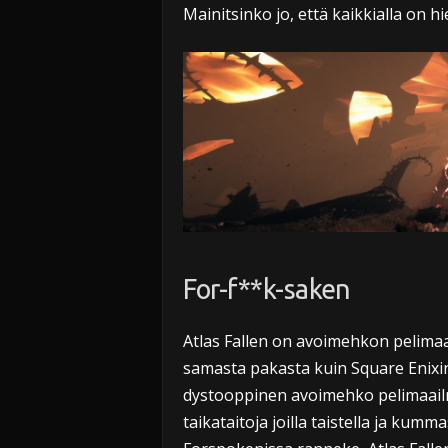
Mainitsinko jo, että kaikkialla on h
For-f**k-saken
Atlas Fallen on avoimehkon pelimaai
samasta pakasta kuin Square Enix
dystooppinen avoimehko pelimaailm
taikataitoja joilla taistella ja ku