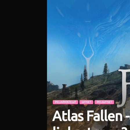
i
PELIARVOSTELUT
UUTISET
PELIUUTISET
Atlas Fallen 