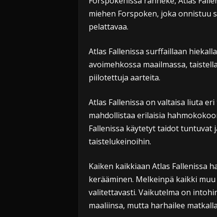
Forspokenissa ranneke, Atlas Fallen
miehen Forspoken, joka onnistuu 
pelattavaa.
Atlas Fallenissa surffaillaan hiekall
avoimehkossa maailmassa, taistellaa
piilotettuja aarteita.
Atlas Fallenissa on valtaisa liuta eri 
mahdollistaa erilaisia hahmokokoon
Fallenissa käytetyt taidot tuntuvat 
taistelukeinoihin.
Kaiken kaikkiaan Atlas Fallenissa hau
kerääminen. Melkeinpä kaikki mu
valitettavasti. Vaikutelma on intohi
maaliinsa, mutta harhailee matkalla