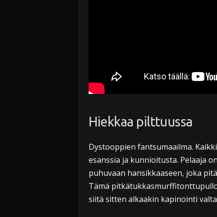
Hiekkaa pilttuussa
Dystooppien fantsumaailma. Kaikkia
esanssia ja kunnioitusta. Pelaaja 
puhuvaan hansikkaaseen, joka pit
Tämä pitkätukkasmurffitonttupullon
siitä sitten alkaakin kapinointi valt