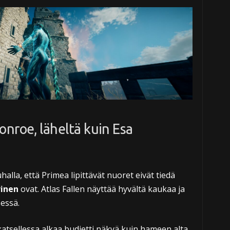
nroe, läheltä kuin Esa
uhalla, että Primea lipittävät nuoret eivät tiedä
rinen
ovat. Atlas Fallen näyttää hyvältä kaukaa ja
sessä.
 katsellessa alkaa budjetti näkyä kuin hameen alta