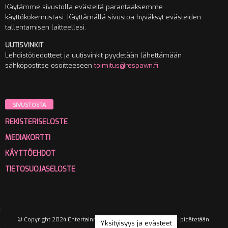
Käytämme sivustolla evästeitä parantaaksemme
käyttökokemustasi. Käyttämällä sivustoa hyväksyt evästeiden
tallentamisen laitteellesi.
UUTISVINKIT
Lehdistötiedotteet ja uutisvinkit pyydetään lähettämään
sähköpostitse osoitteeseen
toimitus@respawn.fi
SIVUSTOSTA
REKISTERISELOSTE
MEDIAKORTTI
KÄYTTÖEHDOT
TIETOSUOJASELOSTE
© Copyright 2024 Entertainment Media Oy. Kaikki oikeudet pidätetään.
Yksityisyys ja evästeet