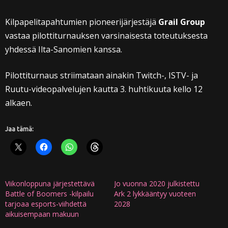
Kilpapelitapahtumien pioneerijärjestäjä
Grail Group
vastaa pilottiturnauksen varsinaisesta toteutuksesta
yhdessä Ilta-Sanomien kanssa.
Pilottiturnaus striimataan ainakin Twitch-, ISTV- ja
Ruutu-videopalvelujen kautta 3. huhtikuuta kello 12
alkaen.
Jaa tämä:
Viikonloppuna järjestettävä
Jo vuonna 2020 julkistettu
Battle of Boomers -kilpailu
Ark 2 lykkääntyy vuoteen
tarjoaa esports-viihdettä
2028
aikuisempaan makuun