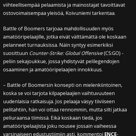
viihteellisempää pelaamista ja mainostajat tavoittavat
ostovoimaisempaa yleisöä, Koivuniemi tarkentaa.
Battle of Boomers tarjoaa mahdollisuuden myös
amatööripelaajille, jotka eivät välttämättä ole koskaan
pelanneet turnauksissa. Näin syntyy esimerkiksi
suosittuun
Counter-Strike: Global Offensive
(CS:GO) -
peliin sekajoukkue, jossa yhdistyvät pelilegendojen
osaaminen ja amatööripelaajien innokkuus.
– Battle of Boomersin konsepti on mielenkiintoinen,
koska se voi tarjota kilpapelaajien vaihtuvuuteen
uudenlaisia ratkaisuja. Jos pelaaja väsyy tiiviiseen
pelitahtiin, hän voi ottaa rennommin, mutta silti jatkaa
peliuraansa tiimissä. Eikä koskaan tiedä, jos
amatööripelaajista joku nousee jossain vaiheessa
varsinaiseen edustustiimiin asti, kommentoi
ENCE
-