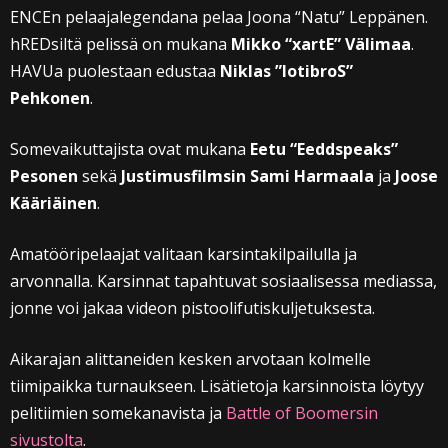
ENCEn pelaajalegendana pelaa Joona “Natu” Leppänen.
hREDsiltä pelissä on mukana
Mikko “xartE” Välimaa
.
HAVUa puolestaan edustaa
Niklas ”lotibroS”
Pehkonen
.
Somevaikuttajista ovat mukana
Eetu “Eeddspeaks”
Pesonen
sekä
Justimusfilmsin
Sami Harmaala
ja
Joose
Kääriäinen
.
Amatööripelaajat valitaan karsintakilpailulla ja
arvonnalla. Karsinnat tapahtuvat sosiaalisessa mediassa,
jonne voi jakaa videon pistoolifutiskuljetuksesta.
Aikarajan alittaneiden kesken arvotaan kolmelle
tiimipaikka turnaukseen. Lisätietoja karsinnoista löytyy
pelitiimien somekanavista ja
Battle of Boomersin
sivustolta
.