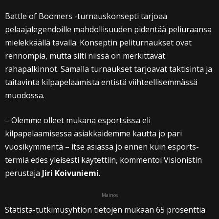
Battle of Boomers -turnauskonsepti tarjoaa
pelaajalegendoille mahdollisuuden pidentää peliuraansa
mielekkäällä tavalla. Konseptin peliturnaukset ovat
rennompia, mutta silti niissä on merkittävät
rahapalkinnot. Samalla turnaukset tarjoavat taktisinta ja
taitavinta kilpapelaamista entistä viihteellisemmässä
muodossa.
– Olemme olleet mukana esportsissa eli
kilpapelaamisessa asiakkaidemme kautta jo pari
vuosikymmentä – itse asiassa jo ennen kuin esports-
termiä edes yleisesti käytettiin, kommentoi Visionistin
perustaja
Jiri Koivuniemi
.
Mainos
Statista-tutkimusyhtiön tietojen mukaan 65 prosenttia