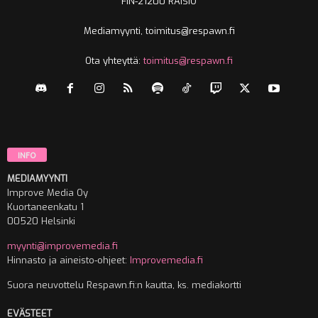
FIN-21200 RAISIO
Mediamyynti, toimitus@respawn.fi
Ota yhteyttä:
toimitus@respawn.fi
INFO
MEDIAMYYNTI
Improve Media Oy
Kuortaneenkatu 1
00520 Helsinki
myynti@improvemedia.fi
Hinnasto ja aineisto-ohjeet:
Improvemedia.fi
Suora neuvottelu Respawn.fi:n kautta, ks. mediakortti
EVÄSTEET