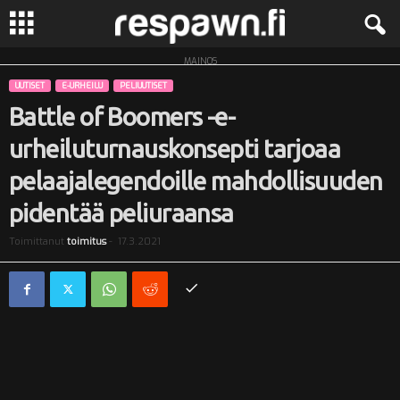
MAINOS
R
UUTISET
E-URHEILU
PELIUUTISET
e
Battle of Boomers -e-
urheiluturnauskonsepti tarjoaa
s
pelaajalegendoille mahdollisuuden
p
pidentää peliuraansa
a
Toimittanut
toimitus
-
17.3.2021
w
n
.
f