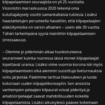
kilpapelaamisen seuraajista on yli 25-vuotiaita.
Visionistin marraskuussa 2020 tekemä oma
kuluttajakysely osoitti samankaltaisia tuloksia. Lisäksi
haastattelujen perusteella havaittiin, että kilpapelaajien
eläköitymisikä on varsin alhainen – usein alle 30 vuotta.
Tähän tärkeimpänä syynä mainittiin kilpapelaamisen
stressaavuus.
– Olemme jo pidemmän aikaa huolestuneena
seuranneet kuinka nuoressa iässä monet kilpapelaajat
lopettavat uransa. Lisäksi viime vuonna korona iski myös
kilpapelaamiseen eikä aiemmin suosittuja liveturnauksia
voitu järjestää. Päätimme tarttua tilaisuuteen ja luoda
kokonaan uuden kilpapelikonseptin. Sen ansiosta
vanhempien pelaajien kilpaurat voivat pidentyä ja
amatööripelaajat saavat mahdollisuuden kokeilla
kilpapelaamista. Lisäksi aikuisyleisö pääsee kokemaan