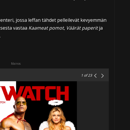
lenteri, jossa leffan tähdet pelleilevät kevyemmän
ksesta vastaa
Kaameat pomot
,
Väärät paperit
ja
.
Mainos
1
of 23