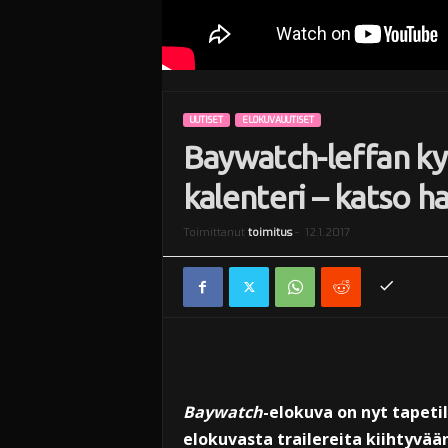
UUTISET
ELOKUVAUUTISET
Baywatch-leffan kyl
kalenteri – katso h
Toimittanut
toimitus
-
12.1.2017
Baywatch
-elokuva on nyt tapeti
elokuvasta trailereita kiihtyvään