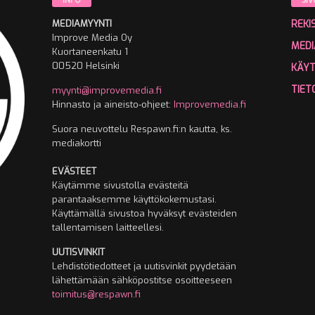
INFO
SIV
MEDIAMYYNTI
REKI
Improve Media Oy
MEDI
Kuortaneenkatu 1
00520 Helsinki
KÄY
TIET
myynti@improvemedia.fi
Hinnasto ja aineisto-ohjeet:
Improvemedia.fi
Suora neuvottelu Respawn.fi:n kautta, ks.
mediakortti
EVÄSTEET
Käytämme sivustolla evästeitä
parantaaksemme käyttökokemustasi.
Käyttämällä sivustoa hyväksyt evästeiden
tallentamisen laitteellesi.
UUTISVINKIT
Lehdistötiedotteet ja uutisvinkit pyydetään
lähettämään sähköpostitse osoitteeseen
toimitus@respawn.fi