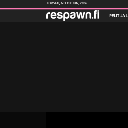
TORSTAI, 6 ELOKUUN, 2026
R
PELIT JA 
e
s
p
a
w
n
.
f