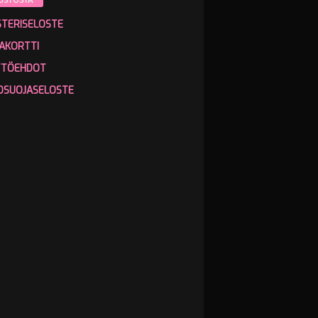
USTOSTA
STERISELOSTE
AKORTTI
TTÖEHDOT
OSUOJASELOSTE