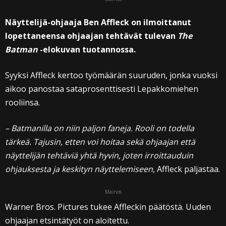
Näyttelijä-ohjaaja Ben Affleck on ilmoittanut
lopettaneensa ohjaajan tehtävät tulevan
The
Batman
-elokuvan tuotannossa.
Syyksi Affleck kertoo työmäärän suuruden, jonka vuoksi
aikoo panostaa sataprosenttisesti Lepakkomiehen
rooliinsa.
– Batmanilla on niin paljon faneja. Rooli on todella
tärkeä. Tajusin, etten voi hoitaa sekä ohjaajan että
näyttelijän tehtäviä yhtä hyvin, joten irroittauduin
ohjauksesta ja keskityn näyttelemiseen
, Affleck paljastaa.
Mainos
Warner Bros. Pictures tukee Affleckin päätöstä. Uuden
ohjaajan etsintätyöt on aloitettu.