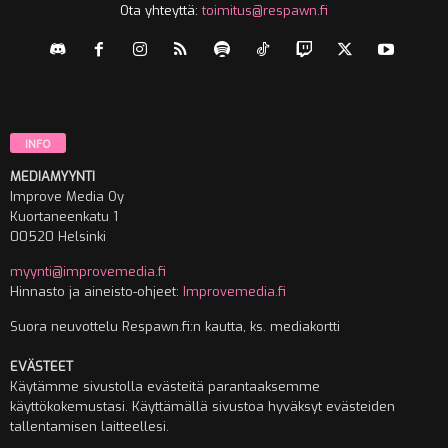
Ota yhteyttä:
toimitus@respawn.fi
INFO
MEDIAMYYNTI
Improve Media Oy
Kuortaneenkatu 1
00520 Helsinki
myynti@improvemedia.fi
Hinnasto ja aineisto-ohjeet:
Improvemedia.fi
Suora neuvottelu Respawn.fi:n kautta, ks. mediakortti
EVÄSTEET
Käytämme sivustolla evästeitä parantaaksemme
käyttökokemustasi. Käyttämällä sivustoa hyväksyt evästeiden
tallentamisen laitteellesi.