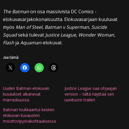
The Batman
on osa massiivista DC Comics -
elokuvasarjakokonaisuutta. Elokuvasarjaan kuuluvat
myös
Man of Steel
,
Batman v Superman
,
Suicide
Squad
sekä tulevat
Justice League
,
Wonder Woman,
Flash
ja
Aquaman
-elokuvat.
Jaa tämä:
Uuden Batman-elokuvan
Justice League saa ohjaajan
kuvaukset alkanevat
version – tältä näyttää sen
marraskuussa
uunituore traileri
Batman loukkaantui kesken
elokuvan kuvausten
moottoripyöräkohtauksessa