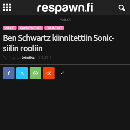
MAINOS
R
UUTISET
ELOKUVAUUTISET
PELIUUTISET
e
Ben Schwartz kiinnitettiin Sonic-
siilin rooliin
s
Toimittanut
toimitus
-
9.8.2018
p
a
w
n
.
f