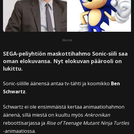
Mainos
SEGA-peliyhtiön maskottihahmo Sonic-siili saa
oman elokuvansa. Nyt elokuvan päärooli on
lukittu.
Sonic-siilille äänensä antaa tv-tähti ja koomikko
Ben
Schwartz
.
Schwartz ei ole ensimmäistä kertaa animaatiohahmon
äänenä, sillä miestä on kuultu myös
Ankronikan
reboottisarjassa ja
Rise of Teenage Mutant Ninja Turtles
-animaatiossa.