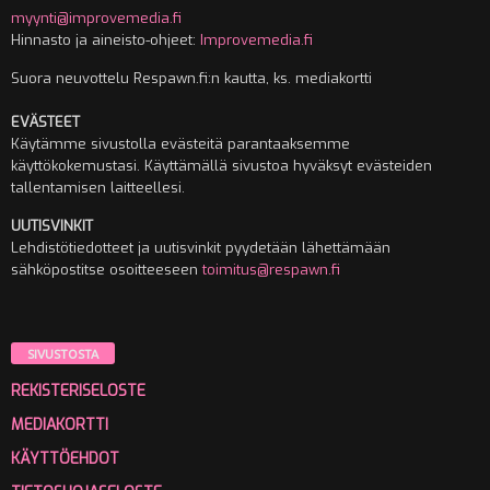
myynti@improvemedia.fi
Hinnasto ja aineisto-ohjeet:
Improvemedia.fi
Suora neuvottelu Respawn.fi:n kautta, ks. mediakortti
EVÄSTEET
Käytämme sivustolla evästeitä parantaaksemme
käyttökokemustasi. Käyttämällä sivustoa hyväksyt evästeiden
tallentamisen laitteellesi.
UUTISVINKIT
Lehdistötiedotteet ja uutisvinkit pyydetään lähettämään
sähköpostitse osoitteeseen
toimitus@respawn.fi
SIVUSTOSTA
REKISTERISELOSTE
MEDIAKORTTI
KÄYTTÖEHDOT