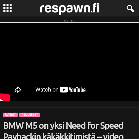
MAINOS
R
e
s
p
a
w
n
UUTISET
PELIUUTISET
.
BMW M5 on yksi Need for Speed
f
Paybackin käkäkkitimistä – video