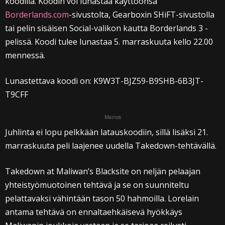
koodilla. Koodin voi lunastaa käyttöönsä
Borderlands.com
-sivustolta, Gearboxin SHiFT-sivustolla
tai pelin sisäisen Social-valikon kautta Borderlands 3 -
pelissä. Koodi tulee lunastaa 5. marraskuuta kello 22.00
mennessä.
Lunastettava koodi on: K9W3T-BJZ59-B9SHB-6B3JT-
T9CFF
Mainos
Juhlinta ei lopu pelkkään latauskoodiin, sillä lisäksi 21.
marraskuuta peli laajenee uudella Takedown-tehtävällä.
Takedown at Maliwan’s Blacksite on neljän pelaajan
yhteistyömuotoinen tehtävä ja se on suunniteltu
pelattavaksi vähintään tason 50 hahmoilla. Lorelain
antama tehtävä on ennaltaehkäisevä hyökkäys