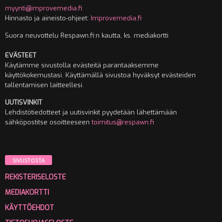
myynti@improvemedia.fi
Hinnasto ja aineisto-ohjeet:
Improvemedia.fi
Suora neuvottelu Respawn.fi:n kautta, ks. mediakortti
EVÄSTEET
Käytämme sivustolla evästeitä parantaaksemme
käyttökokemustasi. Käyttämällä sivustoa hyväksyt evästeiden
tallentamisen laitteellesi.
UUTISVINKIT
Lehdistötiedotteet ja uutisvinkit pyydetään lähettämään
sähköpostitse osoitteeseen
toimitus@respawn.fi
SIVUSTOSTA
REKISTERISELOSTE
MEDIAKORTTI
KÄYTTÖEHDOT