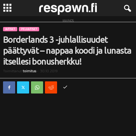
MAINOS
R
UUTISET
PELIUUTISET
e
Borderlands 3 -juhlallisuudet
päättyvät – nappaa koodi ja lunasta
s
itsellesi bonusherkku!
p
Toimittanut
toimitus
-
30.10.2019
a
w
n
.
f