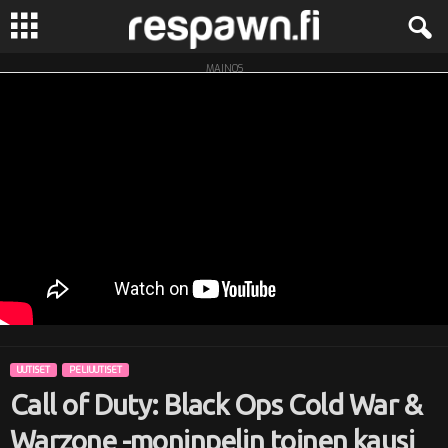
MAINOS
R
e
s
p
a
w
n
UUTISET
PELIUUTISET
.
Call of Duty: Black Ops Cold War &
f
Warzone -moninpelin toinen kausi