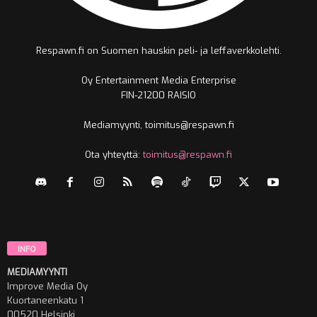
Respawn.fi on Suomen hauskin peli- ja leffaverkkolehti.
Oy Entertainment Media Enterprise
FIN-21200 RAISIO
Mediamyynti, toimitus@respawn.fi
Ota yhteyttä:
toimitus@respawn.fi
INFO
MEDIAMYYNTI
Improve Media Oy
Kuortaneenkatu 1
00520 Helsinki