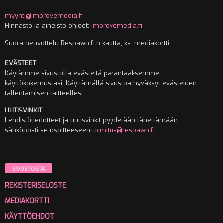
myynti@improvemedia.fi
Hinnasto ja aineisto-ohjeet:
Improvemedia.fi
Suora neuvottelu Respawn.fi:n kautta, ks. mediakortti
EVÄSTEET
Käytämme sivustolla evästeitä parantaaksemme
käyttökokemustasi. Käyttämällä sivustoa hyväksyt evästeiden
tallentamisen laitteellesi.
UUTISVINKIT
Lehdistötiedotteet ja uutisvinkit pyydetään lähettämään
sähköpostitse osoitteeseen
toimitus@respawn.fi
SIVUSTOSTA
REKISTERISELOSTE
MEDIAKORTTI
KÄYTTÖEHDOT