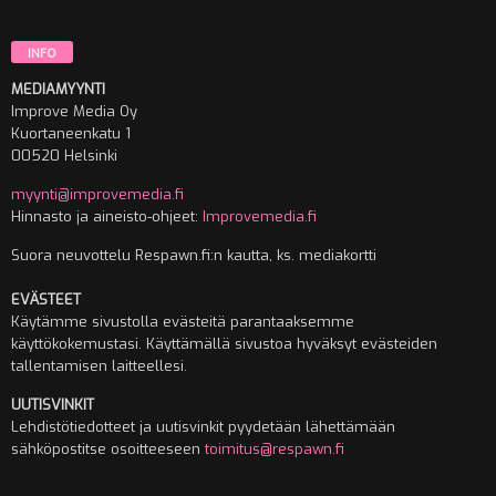
INFO
MEDIAMYYNTI
Improve Media Oy
Kuortaneenkatu 1
00520 Helsinki
myynti@improvemedia.fi
Hinnasto ja aineisto-ohjeet:
Improvemedia.fi
Suora neuvottelu Respawn.fi:n kautta, ks. mediakortti
EVÄSTEET
Käytämme sivustolla evästeitä parantaaksemme
käyttökokemustasi. Käyttämällä sivustoa hyväksyt evästeiden
tallentamisen laitteellesi.
UUTISVINKIT
Lehdistötiedotteet ja uutisvinkit pyydetään lähettämään
sähköpostitse osoitteeseen
toimitus@respawn.fi