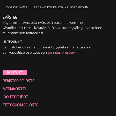
Suora neuvottelu Respawn.fi:n kautta, ks. mediakortti
EVÄSTEET
Käytämme sivustolla evästeitä parantaaksemme
käyttökokemustasi. Käyttämällä sivustoa hyväksyt evästeiden
tallentamisen laitteellesi.
UUTISVINKIT
Lehdistötiedotteet ja uutisvinkit pyydetään lähettämään
sähköpostitse osoitteeseen
toimitus@respawn.fi
SIVUSTOSTA
REKISTERISELOSTE
MEDIAKORTTI
KÄYTTÖEHDOT
TIETOSUOJASELOSTE