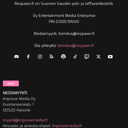
Respawn.fi on Suomen hauskin peli- ja leffaverkkolehti.
Oy Entertainment Media Enterprise
FIN-21200 RAISIO
Mediamyynti, toimitus@respawn.fi
Ota yhteyttä:
toimitus@respawn.fi
INFO
MEDIAMYYNTI
Improve Media Oy
Kuortaneenkatu 1
00520 Helsinki
myynti@improvemedia.fi
Hinnasto ja aineisto-ohjeet:
Improvemedia.fi