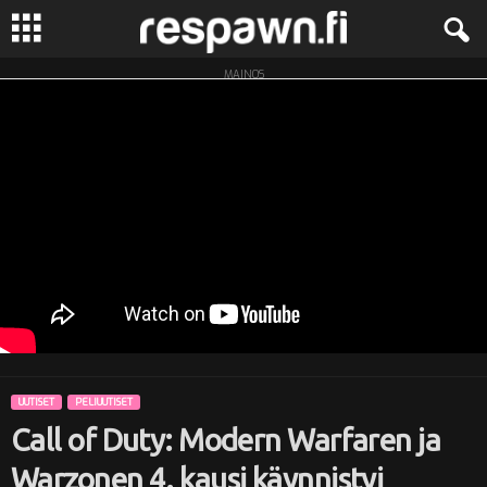
MAINOS
R
e
s
p
a
w
n
UUTISET
PELIUUTISET
.
Call of Duty: Modern Warfaren ja
f
Warzonen 4. kausi käynnistyi