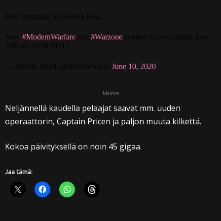
Intel Incoming on Season Four.
New
#ModernWarfare
and
#Warzone
content is live tonight, June
10th @ 11PM PDT!
— Infinity Ward (@InfinityWard)
June 10, 2020
Mainos
Neljännellä kaudella pelaajat saavat mm. uuden
operaattorin, Captain Pricen ja paljon muuta kilkettä.
Kokoa päivityksellä on noin 45 gigaa.
Jaa tämä: