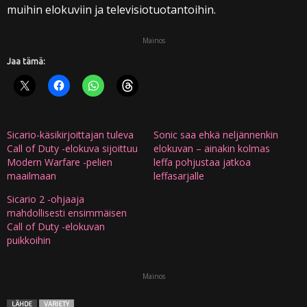
muihin elokuviin ja televisiotuotantoihin.
Mainos
Jaa tämä:
Sicario-käsikirjoittajan tuleva
Sonic saa ehkä neljännenkin
Call of Duty -elokuva sijoittuu
elokuvan – ainakin kolmas
Modern Warfare -pelien
leffa pohjustaa jatkoa
maailmaan
leffasarjalle
Sicario 2 -ohjaaja
mahdollisesti ensimmäisen
Call of Duty -elokuvan
puikkoihin
Mainos
LÄHDE
VARIETY