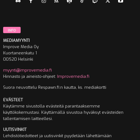
INFO
MEDIAMYYNTI
Improve Media Oy
Kuortaneenkatu 1
00520 Helsinki
myynti@improvemedia.fi
Hinnasto ja aineisto-ohjeet:
Improvemedia.fi
Suora neuvottelu Respawn.fi:n kautta, ks. mediakortti
EVÄSTEET
Käytämme sivustolla evästeitä parantaaksemme
käyttökokemustasi. Käyttämällä sivustoa hyväksyt evästeiden
tallentamisen laitteellesi.
UUTISVINKIT
Lehdistötiedotteet ja uutisvinkit pyydetään lähettämään