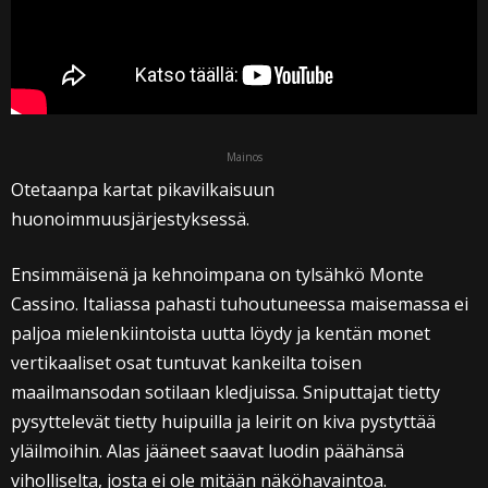
Mainos
Otetaanpa kartat pikavilkaisuun
huonoimmuusjärjestyksessä.
Ensimmäisenä ja kehnoimpana on tylsähkö Monte
Cassino. Italiassa pahasti tuhoutuneessa maisemassa ei
paljoa mielenkiintoista uutta löydy ja kentän monet
vertikaaliset osat tuntuvat kankeilta toisen
maailmansodan sotilaan kledjuissa. Sniputtajat tietty
pysyttelevät tietty huipuilla ja leirit on kiva pystyttää
yläilmoihin. Alas jääneet saavat luodin päähänsä
viholliselta, josta ei ole mitään näköhavaintoa.