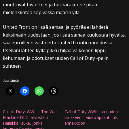
muuttuvat tavoitteet ja tarinarakenne pitää
mielenkiintoa sopivassa määrin yllä.
United Front on lisää samaa, ja pyörää ei lähdetä
keksimään uudestaan. Jos lisää samaa kuulostaa hyvältä,
saa euroilleen vastinetta United Frontin muodossa.
Itselläni lähtee kyllä pikku hiljaa valkoinen lippu
liehumaan ja odotukset uuden Call of Duty -pelin
suhteen.
Jaa tämä:
Call of Duty: WWII – The War
Call of Duty WWII saa uuden
Machine DLC -arvostelu –
lisukkeen – video lipsahti julki
Hailakka lisuke, jonka
ennakkoon
kruunaa Egyptin kartta