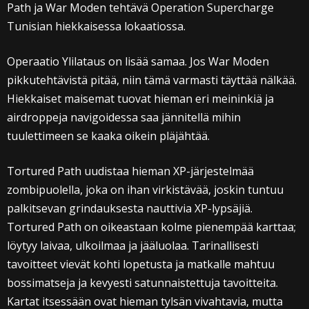
Path ja War Moden tehtävä Operation Supercharge
Tunisian hiekkaisessa lokaatiossa.
Operaatio Ylilataus on lisää samaa. Jos War Moden
pikkutehtävistä pitää, niin tämä varmasti täyttää nälkää.
Hiekkaiset maisemat tuovat hieman eri meininkiä ja
airdroppeja navigoidessa saa jännitellä mihin
tuulettimeen se kaaka oikein pläjähtää.
Tortured Path uudistaa hieman XP-järjestelmää
zombipuolella, joka on ihan virkistävää, joskin tuntuu
palkitsevan grindauksesta nauttivia XP-lypsäjiä.
Tortured Path on oikeastaan kolme pienempää karttaa;
löytyy laivaa, ulkoilmaa ja jääluolaa. Tarinallisesti
tavoitteet vievät kohti lopetusta ja matkalle mahtuu
bossimatseja ja kevyesti satunnaistettuja tavoitteita.
Kartat itsessään ovat hieman tylsän vivahtavia, mutta