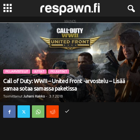
MAINOS
R
e
s
p
PELIARVOSTELUT
UUTISET
PELIUUTISET
a
Call of Duty: WWII – United Front -arvostelu – Lisää
samaa sotaa samassa paketissa
w
Toimittanut
Juhani Kakko
-
3.7.2018
n
.
f