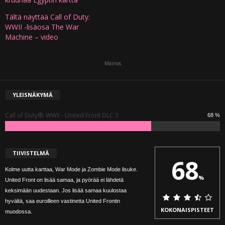
Tältä näyttää Call of Duty:
WWII -lisäosa The War
Machine – video
Mainos
YLEISNÄKYMÄ
Call of Duty®: WWII - United Front DLC 3
68 %
TIIVISTELMÄ
68
Kolme uutta karttaa, War Mode ja Zombie Mode lisuke.
%
United Front on lisää samaa, ja pyörää ei lähdetä
keksimään uudestaan. Jos lisää samaa kuulostaa
hyvältä, saa euroilleen vastinetta United Frontin
KOKONAISPISTEET
muodossa.