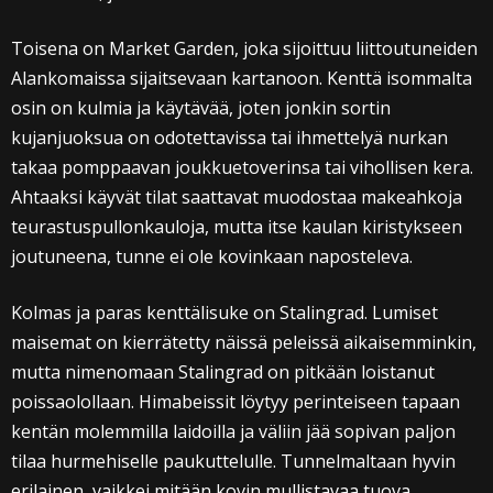
Toisena on Market Garden, joka sijoittuu liittoutuneiden
Alankomaissa sijaitsevaan kartanoon. Kenttä isommalta
osin on kulmia ja käytävää, joten jonkin sortin
kujanjuoksua on odotettavissa tai ihmettelyä nurkan
takaa pomppaavan joukkuetoverinsa tai vihollisen kera.
Ahtaaksi käyvät tilat saattavat muodostaa makeahkoja
teurastuspullonkauloja, mutta itse kaulan kiristykseen
joutuneena, tunne ei ole kovinkaan naposteleva.
Kolmas ja paras kenttälisuke on Stalingrad. Lumiset
maisemat on kierrätetty näissä peleissä aikaisemminkin,
mutta nimenomaan Stalingrad on pitkään loistanut
poissaolollaan. Himabeissit löytyy perinteiseen tapaan
kentän molemmilla laidoilla ja väliin jää sopivan paljon
tilaa hurmehiselle paukuttelulle. Tunnelmaltaan hyvin
erilainen, vaikkei mitään kovin mullistavaa tuova