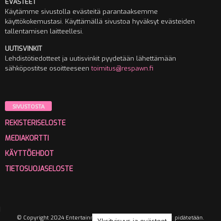
EVÄSTEET
Käytämme sivustolla evästeitä parantaaksemme
käyttökokemustasi. Käyttämällä sivustoa hyväksyt evästeiden
tallentamisen laitteellesi.
UUTISVINKIT
Lehdistötiedotteet ja uutisvinkit pyydetään lähettämään
sähköpostitse osoitteeseen
toimitus@respawn.fi
SIVUSTOSTA
REKISTERISELOSTE
MEDIAKORTTI
KÄYTTÖEHDOT
TIETOSUOJASELOSTE
© Copyright 2024 Entertainment Media Oy. Kaikki oikeudet pidätetään.