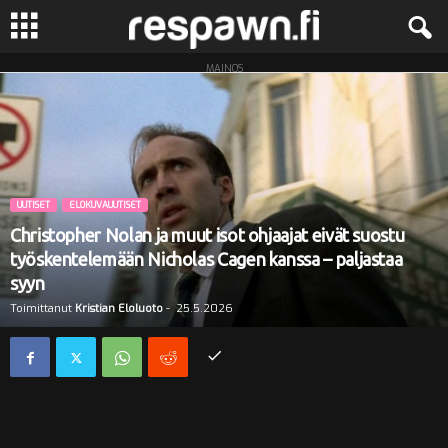
MAINOS
R
e
s
UUTISET
ELOKUVAUUTISET
p
Christopher Nolan ja muut isot ohjaajat eivät suostu
a
työskentelemään Nicholas Cagen kanssa – paljastaa
syyn
w
Toimittanut
Kristian Eloluoto
-
25.5.2026
n
.
f