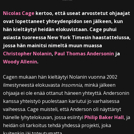
Nicolas Cage
kertoo, että useat arvostetut ohjaajat
ovat lopettaneet yhteydenpidon sen jälkeen, kun
hän kieltäytyi heidän elokuvistaan. Cage puhui
asiasta tuoreessa New York Timesin haastattelussa,
jossa hän mainitsi nimeltä muun muassa
Christopher Nolanin
,
Paul Thomas Andersonin
ja
Woody Allenin
.
Cagen mukaan hän kieltäytyi Nolanin vuonna 2002
ilmestyneestä elokuvasta
Insomnia
, minkä jälkeen
ohjaaja ei ole enää ottanut häneen yhteyttä. Andersonin
kanssa yhteistyö puolestaan kariutui jo varhaisessa
vaiheessa. Cage muisteli, että Anderson oli näyttänyt
hänelle lyhytelokuvan, jossa esiintyi
Philip Baker Hall
, ja
heidän oli tarkoitus tehdä yhdessä projekti, joka
kuitenkin jäi toteutumatta.