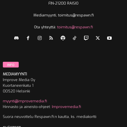
FIN-21200 RAISIO
Mediamyynti, toimitus@respawn.fi
Ota yhteyttä:
toimitus@respawn.fi
INFO
MEDIAMYYNTI
Improve Media Oy
Kuortaneenkatu 1
00520 Helsinki
myynti@improvemedia.fi
Hinnasto ja aineisto-ohjeet:
Improvemedia.fi
Suora neuvottelu Respawn.fi:n kautta, ks. mediakortti