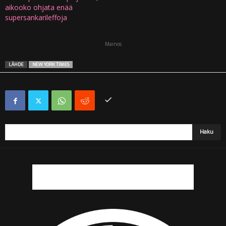
aikooko ohjata enää
supersankarileffoja
Mainos
LÄHDE
NEW YORK TIMES