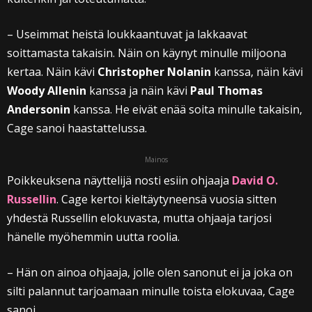
– Useimmat heistä loukkaantuvat ja lakkaavat
soittamasta takaisin. Näin on käynyt minulle miljoona
kertaa. Näin kävi
Christopher Nolanin
kanssa, näin kävi
Woody Allenin
kanssa ja näin kävi
Paul Thomas
Andersonin
kanssa. He eivät enää soita minulle takaisin,
Cage sanoi haastattelussa.
Mainos
Poikkeuksena näyttelijä nosti esiin ohjaaja
David O.
Russellin
. Cage kertoi kieltäytyneensä vuosia sitten
yhdestä Russellin elokuvasta, mutta ohjaaja tarjosi
hänelle myöhemmin uutta roolia.
– Hän on ainoa ohjaaja, jolle olen sanonut ei ja joka on
silti palannut tarjoamaan minulle toista elokuvaa, Cage
sanoi.