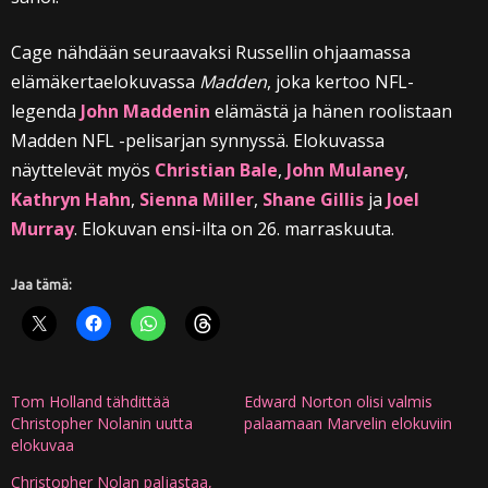
Cage nähdään seuraavaksi Russellin ohjaamassa
elämäkertaelokuvassa
Madden
, joka kertoo NFL-
legenda
John Maddenin
elämästä ja hänen roolistaan
Madden NFL -pelisarjan synnyssä. Elokuvassa
näyttelevät myös
Christian Bale
,
John Mulaney
,
Kathryn Hahn
,
Sienna Miller
,
Shane Gillis
ja
Joel
Murray
. Elokuvan ensi-ilta on 26. marraskuuta.
Jaa tämä:
Tom Holland tähdittää
Edward Norton olisi valmis
Christopher Nolanin uutta
palaamaan Marvelin elokuviin
elokuvaa
Christopher Nolan paljastaa,