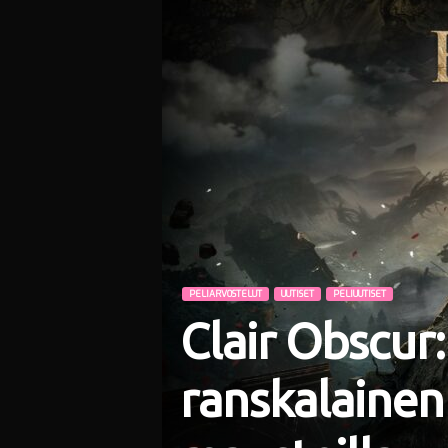
i
PELIARVOSTELUT
UUTISET
PELIUUTISET
Clair Obscur:
ranskalainen 