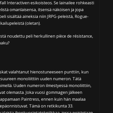
all Interactiven esikoisteos. Se lainailee rohkeasti
elistä omanlaisensa, itsensä näköisen ja jopa
eli sisältää aineksia niin JRPG-peleistä, Rogue-
kailupeleistä (oletan).
tä noudettu peli herkullinen pièce de résistance,
maku?
skat valahtanut hienostuneeseen punttiin, kun
 suureen monoliittiin uuden numeron. Tätä
ellä. Uuden numeron ilmestyessä monoliittiin,
at olemasta. Joka vuosi gommagen jälkeen
 tappamaan Paintress, ennen kuin hän maalaa
epäonnistuvat. Tämä on retkikunta 33.
laista ihonkuorintatekniikkaa, jossa poistetaan