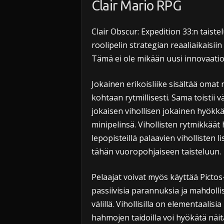
Clair Mario RPG
Clair Obscur: Expedition 33:n taist
roolipelin strategian reaaliaikaisiin
Tämä ei ole mikään uusi innovaati
Jokainen erikoisliike sisältää omat 
kohtaan rytmillisesti. Sama toistii 
jokaisen vihollisen jokainen hyök
minipelinsä. Vihollisten rytmikkäät 
lepopisteillä palaavien vihollisten
tähän vuoropohjaiseen taisteluun.
Pelaajat voivat myös käyttää Pictos-
passiivisia parannuksia ja mahdol
välillä. Vihollisilla on elementaalis
hahmojen taidoilla voi hyökätä näit