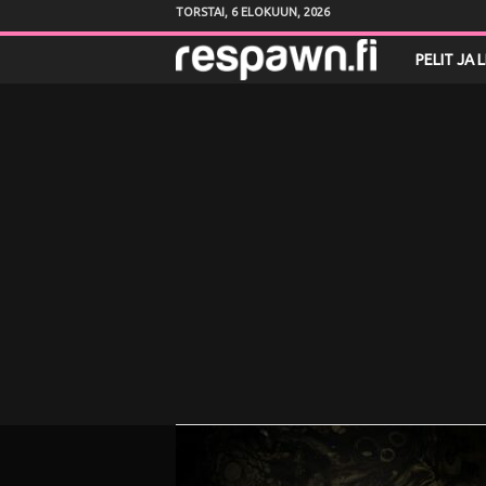
TORSTAI, 6 ELOKUUN, 2026
R
PELIT JA 
e
s
p
a
w
n
.
f