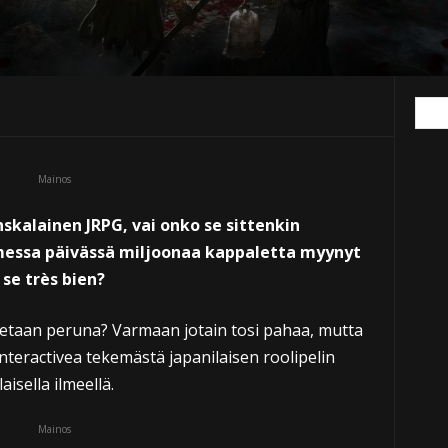
Mainos
skalainen JRPG, vai onko se sittenkin
essa päivässä miljoonaa kappaletta myynyt
se très bien?
tetaan peruna? Varmaan jotain tosi pahaa, mutta
Interactivea tekemästä japanilaisen roolipelin
aisella ilmeellä.
Mainos