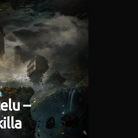
elu –
illa