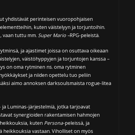
elut yhdistävät perinteisen vuoropohjaisen
 elementteihin, kuten väistelyyn ja torjuntoihin.
o, vaan tuttu mm.
Super Mario –
RPG-peleistä.
rytminsä, ja ajastimet joissa on osuttava oikeaan
väistelyjen, väistöhyppyjen ja torjuntojen kanssa –
käys on oma rytminen ns. oma rytminen
hyökkäykset ja niiden opettelu tuo peliin
 lisäksi aimo annoksen darksoulsmaista rogue-litea
 ja Luminas-järjestelmiä, jotka tarjoavat
listavat synergioiden rakentamisen hahmojen
ia heikkouksia, kuten
Persona
-peleissä, ja
ä heikkouksia vastaan. Viholliset on myös