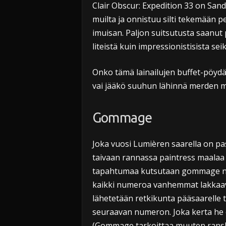
Clair Obscur: Expedition 33 on Sandf
muilta ja onnistuu silti tekemään p
imuisan. Paljon suitsutusta saanut p
liteistä kuin impressionistisista seik
Onko tämä lainailujen buffet-pöydäs
vai jääkö suuhun lähinnä merden 
Gommage
Joka vuosi Lumièren saarella on pa
taivaan rannassa paintress maalaa
tapahtumaa kutsutaan gommage nim
kaikki numeroa vanhemmat lakkaav
lähetetään retkikunta pääsaarelle
seuraavan numeron. Joka kerta he 
(Gommage tarkoittaa muuten ranska