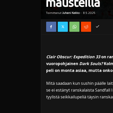
mausteilla
Toimittanut
Juhani Kakko
-
8.5.2025
Clair Obscur: Expedition 33
on ran
vuoropohjainen
Dark Souls?
Kolm
peli on monta asiaa, mutta onko 
Mitä saadaan kun sushin päälle lai
se ei estänyt ranskalaista Sandfall 
tyylistä seikkailupeliä täysin ranskal