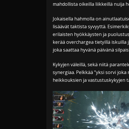
mahdollista oikeilla liikkeillä nuija
Jokaisella hahmolla on ainutlaatuis
lisäävät taktista syvyyttä. Esimerk
erilaisten hyökkäysten ja puolustu
kerää overchargea tietyillä iskuilla 
joka saattaa hyvänä päivänä silpaist
Kykyjen väleillä, sekä niitä parantel
synergiaa. Pelkkää ”yksi sorvi joka r
heikkouksien ja vastustuskykyjen t