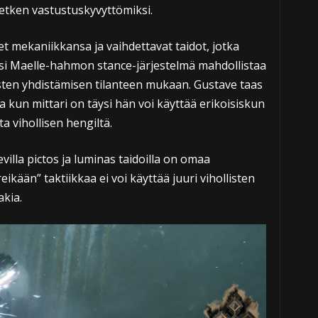
 hetken vastustuskyvyttömiksi.
et mekaniikkansa ja vaihdettavat taidot, jotka
iksi Maelle-hahmon stance-järjestelmä mahdollistaa
sten yhdistämisen tilanteen mukaan. Gustave taas
ja kun mittari on täysi hän voi käyttää erikoisiskun
a vihollisen hengiltä.
evilla pictos ja luminas taidoilla on omaa
eikään” taktiikkaa ei voi käyttää juuri vihollisten
akia.