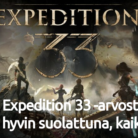
 Expedition 33 -arvost
hyvin suolattuna, kaik