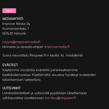
INFO
MEDIAMYYNTI
Improve Media Oy
Kuortaneenkatu 1
00520 Helsinki
myynti@improvemedia.fi
Hinnasto ja aineisto-ohjeet:
Improvemedia.fi
Suora neuvottelu Respawn.fi:n kautta, ks. mediakortti
EVÄSTEET
Käytämme sivustolla evästeitä parantaaksemme
käyttökokemustasi. Käyttämällä sivustoa hyväksyt evästeiden
tallentamisen laitteellesi.
UUTISVINKIT
Lehdistötiedotteet ja uutisvinkit pyydetään lähettämään
sähköpostitse osoitteeseen
toimitus@respawn.fi