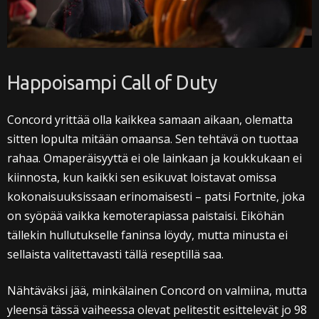
Happoisampi Call of Duty
Concord yrittää olla kaikkea samaan aikaan, olematta
sitten lopulta mitään omaansa. Sen tehtävä on tuottaa
rahaa. Omaperäisyyttä ei ole lainkaan ja koukkukaan ei
kiinnosta, kun kaikki sen esikuvat loistavat omissa
kokonaisuuksissaan erinomaisesti – patsi Fortnite, joka
on syöpää vaikka kemoterapiassa paistaisi. Eiköhän
tällekin hullutukselle faninsa löydy, mutta minusta ei
sellaista valitettavasti tällä reseptillä saa.
Nähtäväksi jää, minkälainen Concord on valmiina, mutta
yleensä tässä vaiheessa olevat pelitestit esittelevät jo 98