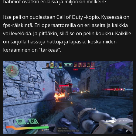
hahmot ovatkin erilaisia ja miljöökin melkein?
Itse peli on puolestaan Call of Duty -kopio. Kyseessä on
fps-räiskintä. Eri operaattoreilla on eri aseita ja kaikkia
voi levelöidä. Ja pitääkin, sillä se on pelin koukku. Kaikille
on tarjolla hassuja hattuja ja lapasia, koska niiden
kerääminen on ”tärkeää”.