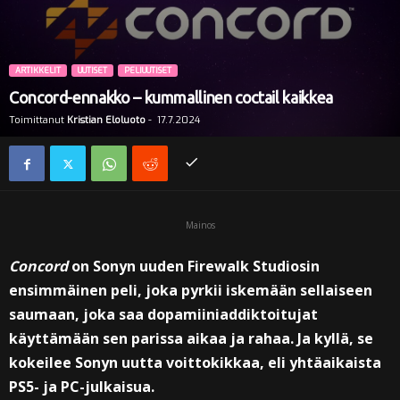
i
ARTIKKELIT
UUTISET
PELIUUTISET
Concord-ennakko – kummallinen coctail kaikkea
Toimittanut
Kristian Eloluoto
-
17.7.2024
Mainos
Concord
on Sonyn uuden Firewalk Studiosin
ensimmäinen peli, joka pyrkii iskemään sellaiseen
saumaan, joka saa dopamiiniaddiktoitujat
käyttämään sen parissa aikaa ja rahaa. Ja kyllä, se
kokeilee Sonyn uutta voittokikkaa, eli yhtäaikaista
PS5- ja PC-julkaisua.