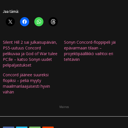
Jaa tämä:
Silent Hill 2 sai julkaisupäivän,
Sonyn Concord-floppipeli jäi
PS5-uutuus Concord
epävarmaan tilaan –
pelikuvaa ja God of War tulee
projektipäällikkö vaihtoi eri
PC:lle – katso Sonyn uudet
tehtäviin
pelipaljastukset
Concord jäänee suureksi
flopiksi – peliä myyty
maailmanlaajuisesti hyvin
vähän
Mainos