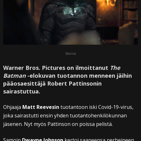
Mainos
Warner Bros. Pictures on ilmoittanut
The
Batman
-elokuvan tuotannon menneen jäihin
pääosaesittäjä Robert Pattinsonin
sairastuttua.
Ohjaaja
Matt Reevesin
tuotantoon iski Covid-19-virus,
joka sairastutti ensin yhden tuotantohenkilökunnan
jäsenen. Nyt myös Pattinson on poissa pelistä.
Samoin
Dwayne Johnson
kertoi saaneensa perheineen