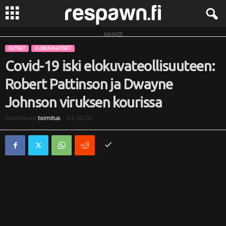
MAINOS
R
UUTISET
ELOKUVAUUTISET
e
Covid-19 iski elokuvateollisuuteen:
Robert Pattinson ja Dwayne
s
Johnson viruksen kourissa
p
Toimittanut
toimitus
-
4.9.2020
a
w
n
.
f