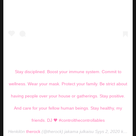
Stay disciplined. Boost your immune system. Commit to
wellness. Wear your mask. Protect your family. Be strict about
having people over your house or gatherings. Stay positive.
And care for your fellow human beings. Stay healthy, my
friends. DJ 🖤 #controlthecontrollables
Henkilön
therock
(@therock) jakama julkaisu
Syys 2, 2020 kello 3.26 PDT