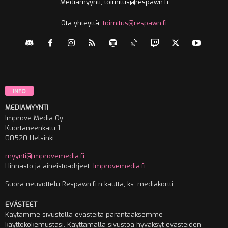
Mediamyynti, toimitus@respawn.fi
Ota yhteyttä:
toimitus@respawn.fi
INFO
MEDIAMYYNTI
Improve Media Oy
Kuortaneenkatu 1
00520 Helsinki
myynti@improvemedia.fi
Hinnasto ja aineisto-ohjeet:
Improvemedia.fi
Suora neuvottelu Respawn.fi:n kautta, ks. mediakortti
EVÄSTEET
Käytämme sivustolla evästeitä parantaaksemme
käyttökokemustasi. Käyttämällä sivustoa hyväksyt evästeiden