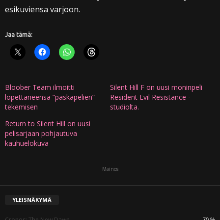
esikuviensa varjoon.
Jaa tämä:
Bloober Team ilmoitti
Silent Hill F on uusi moninpeli
lopettaneensa ”paskapelien”
Resident Evil Resistance -
tekemisen
studiolta.
Return to Silent Hill on uusi
pelisarjaan pohjautuva
kauhuelokuva
Mainos
YLEISNÄKYMÄ
Cronos: The New Dawn
70 %