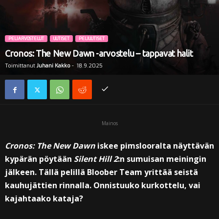
i
PELIARVOSTELUT
UUTISET
PELIUUTISET
Cronos: The New Dawn -arvostelu – tappavat halit
Toimittanut
Juhani Kakko
-
18.9.2025
Mainos
Cronos: The New Dawn
iskee pimslooralta näyttävän
kypärän pöytään
Silent Hill 2
:n sumuisan meiningin
jälkeen. Tällä pelillä Bloober Team yrittää seistä
kauhujättien rinnalla. Onnistuuko kurkottelu, vai
kajahtaako kataja?