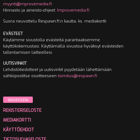
myynti@improvemedia.fi
Hinnasto ja aineisto-ohjeet:
Improvemedia.fi
Suora neuvottelu Respawn.fi:n kautta, ks. mediakortti
EVÄSTEET
Käytämme sivustolla evästeitä parantaaksemme
käyttökokemustasi. Käyttämällä sivustoa hyväksyt evästeiden
tallentamisen laitteellesi.
UUTISVINKIT
Lehdistötiedotteet ja uutisvinkit pyydetään lähettämään
sähköpostitse osoitteeseen
toimitus@respawn.fi
SIVUSTOSTA
REKISTERISELOSTE
MEDIAKORTTI
KÄYTTÖEHDOT
TIETOSUOJASELOSTE