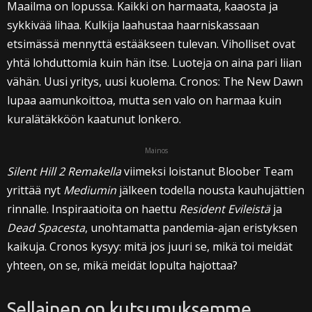
Maailma on lopussa. Kaikki on harmaata, kaaosta ja
sykkivää lihaa. Kulkija laahustaa haarniskassaan
etsimässä mennyttä estääkseen tulevan. Viholliset ovat
yhtä lohduttomia kuin hän itse. Luoteja on aina pari liian
vähän. Uusi yritys, uusi kuolema. Cronos: The New Dawn
lupaa aamunkoittoa, mutta sen valo on harmaa kuin
kuralätäkköön kaatunut lonkero.
Mainos
Silent Hill 2 Remakella
viimeksi loistanut Bloober Team
yrittää nyt
Mediumin
jälkeen todella nousta kauhujättien
rinnalle. Inspiraatioita on haettu
Resident Evileistä
ja
Dead Spacesta
, unohtamatta pandemia-ajan eristyksen
kaikuja. Cronos kysyy: mitä jos juuri se, mikä toi meidät
yhteen, on se, mikä meidät lopulta hajottaa?
Sellainen on kutsumuksemme