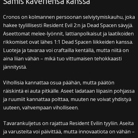
Samis kaveriensa kanssa
Cronos on kolmannen persoonan selviytymiskauhu, joka
hakee tyylillisesti Resident Evil 2:n ja Dead Spacen sävyjä.
Aseettomat melee-lyönnit, lattianpolkaisut ja laatikoiden
rikkomiset ovat lähes 1:1 Dead Spacen liikkeiden kanssa.
Luoteja ja tavaraa voi craftailla kentällä, mutta niitä on
aina liian vähän – mikä tuo vittumaisen tehokkaasti
jännitystä.
Vihollisia kannattaa osua päähän, mutta päätön
räiskintä ei auta pitkälle. Aseet ladataan liipasin pohjassa
ja ruumiit kannattaa polttaa, muuten ne voivat yhdistyä
uuteen, vahvempaan viholliseen.
Tavarankuljetus on rajattua Resident Evilin tyyliin. Aseita
ja varusteita voi päivittää, mutta innovaatiota on vähän –