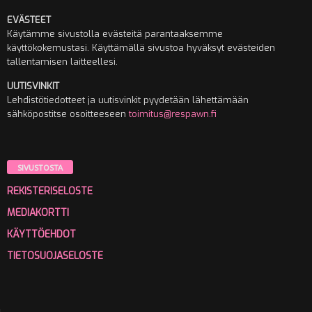
EVÄSTEET
Käytämme sivustolla evästeitä parantaaksemme
käyttökokemustasi. Käyttämällä sivustoa hyväksyt evästeiden
tallentamisen laitteellesi.
UUTISVINKIT
Lehdistötiedotteet ja uutisvinkit pyydetään lähettämään
sähköpostitse osoitteeseen
toimitus@respawn.fi
SIVUSTOSTA
REKISTERISELOSTE
MEDIAKORTTI
KÄYTTÖEHDOT
TIETOSUOJASELOSTE