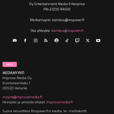
Oy Entertainment Media Enterprise
FIN-21200 RAISIO
Mediamyynti, toimitus@respawn.fi
Ota yhteyttä:
toimitus@respawn.fi
INFO
MEDIAMYYNTI
Improve Media Oy
Kuortaneenkatu 1
00520 Helsinki
myynti@improvemedia.fi
Hinnasto ja aineisto-ohjeet:
Improvemedia.fi
Suora neuvottelu Respawn.fi:n kautta, ks. mediakortti