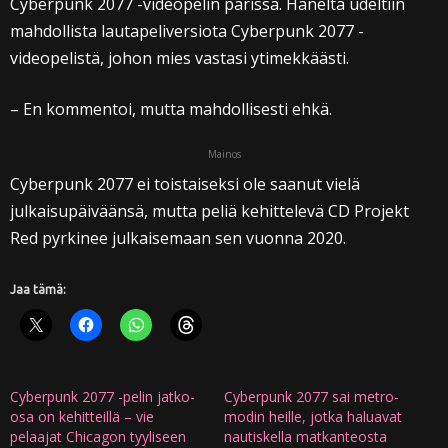
Cyberpunk 2077 -videopelin parissa. Häneltä udeltiin
mahdollista lautapeliversiota Cyberpunk 2077 -
videopelistä, johon mies vastasi ytimekkäästi.
– En kommentoi, mutta mahdollisesti ehkä.
Mainos
Cyberpunk 2077 ei toistaiseksi ole saanut vielä
julkaisupäiväänsä, mutta peliä kehittelevä CD Projekt
Red pyrkinee julkaisemaan sen vuonna 2020.
Jaa tämä:
Cyberpunk 2077 -pelin jatko-
Cyberpunk 2077 sai metro-
osa on kehitteillä – vie
modin heille, jotka haluavat
pelaajat Chicagon tyyliseen
nautiskella matkanteosta