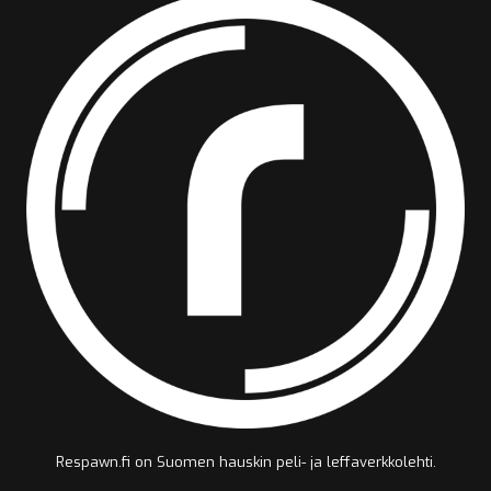
Respawn.fi on Suomen hauskin peli- ja leffaverkkolehti.