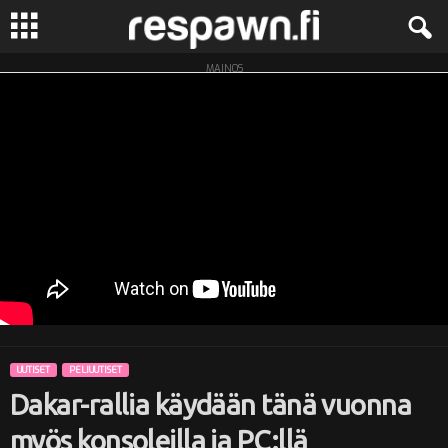
MAINOS
R
e
s
p
a
w
n
UUTISET
PELIUUTISET
.
Dakar-rallia käydään tänä vuonna
f
myös konsoleilla ja PC:llä