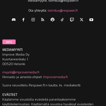
Mediamyynti, toimitus@respawn.fi
Ota yhteyttä:
toimitus@respawn.fi
INFO
MEDIAMYYNTI
Improve Media Oy
Kuortaneenkatu 1
00520 Helsinki
myynti@improvemedia.fi
Hinnasto ja aineisto-ohjeet:
Improvemedia.fi
Suora neuvottelu Respawn.fi:n kautta, ks. mediakortti
EVÄSTEET
Käytämme sivustolla evästeitä parantaaksemme
käyttökokemustasi. Käyttämällä sivustoa hyväksyt evästeiden