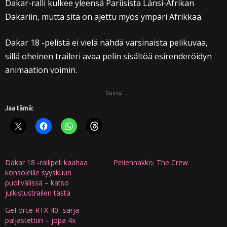
Dakar-ralli kulkee yleensä Pariisista Länsi-Afrikan
Dakariin, mutta sitä on ajettu myös ympäri Afrikkaa.
Dakar 18 -pelistä ei vielä nähdä varsinaista pelikuvaa,
sillä oheinen traileri avaa pelin sisältöä esirenderöidyn
animaation voimin.
Mainos
Jaa tämä:
Dakar 18 -rallipeli kaahaa
Peliennakko: The Crew
konsoleille syyskuun
puolivälissä – katso
julkistustraileri tästä
GeForce RTX 40 -sarja
paljastettiin – jopa 4x