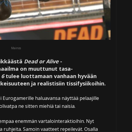
Mainos
sikkäästä
Dead or Alive
-
 maailma on muuttunut tasa-
 6
tulee luottamaan vanhaan hyvään
isuuteen ja realistisiin tissifysiikoihin.
i Eurogamerille haluavansa näyttää pelaajille
olivatpa ne sitten miehiä tai naisia.
iempaa enemmän vartalointeraktioihin. Nyt
 ruhjeita. Samoin vaatteet repeilevät. Osalla