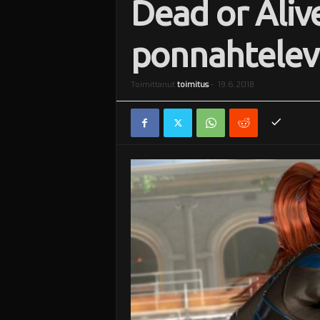
Dead or Alive
i
ponnahtelevi
Toimittanut
toimitus
-
19.6.2018