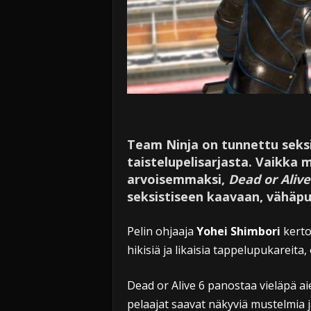
Team Ninja on tunnettu sek
taistelupelisarjasta. Vaikka
arvoisemmaksi,
Dead or Alive
seksistiseen kaavaan, vähäpuke
Pelin ohjaaja
Yohei Shimbori
kerto
hikisiä ja likaisia tappelupukareita, 
Dead or Alive 6 panostaa vieläpä a
pelaajat saavat näkyviä mustelmia ja