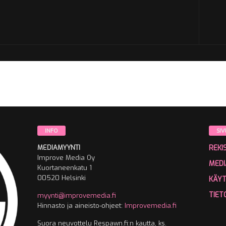
INFO
SIV
MEDIAMYYNTI
REKI
Improve Media Oy
MEDI
Kuortaneenkatu 1
00520 Helsinki
KÄY
TIET
myynti@improvemedia.fi
Hinnasto ja aineisto-ohjeet:
Improvemedia.fi
Suora neuvottelu Respawn.fi:n kautta, ks.