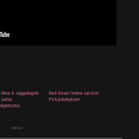
Alive 6 -tappelupeli
Red Dead Online sai ison
i uutta
PS4-päivityksen
ljastusta
Mainos