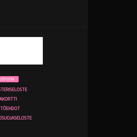
USTOSTA
STERISELOSTE
AKORTTI
TTÖEHDOT
OSUOJASELOSTE