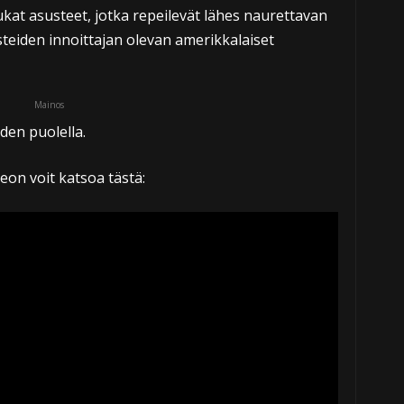
kat asusteet, jotka repeilevät lähes naurettavan
steiden innoittajan olevan amerikkalaiset
Mainos
den puolella.
deon voit katsoa tästä: