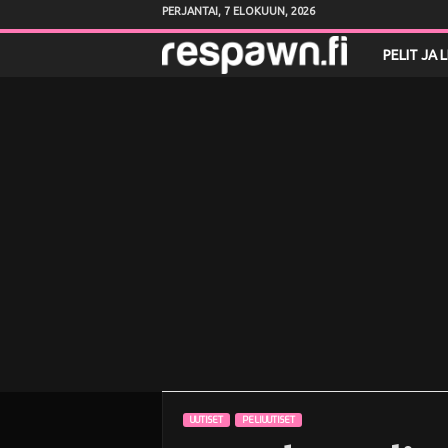
PERJANTAI, 7 ELOKUUN, 2026
R
PELIT JA 
e
s
p
a
w
n
.
f
UUTISET
PELIUUTISET