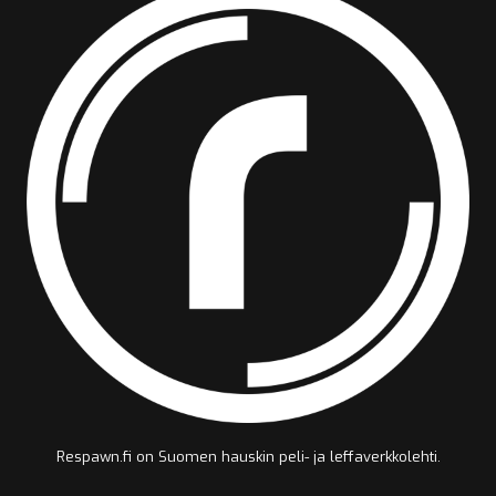
Respawn.fi on Suomen hauskin peli- ja leffaverkkolehti.