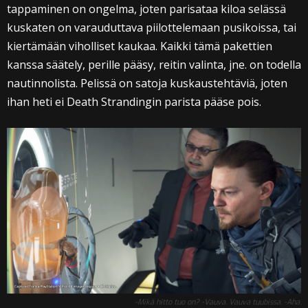
tappaminen on ongelma, joten parisataa kiloa selässä
kuskaten on varauduttava piilottelemaan pusikoissa, tai
kiertämään viholliset kaukaa. Kaikki tämä pakettien
kanssa säätely, perille pääsy, reitin valinta, jne. on todella
nautinnolista. Pelissä on satoja kuskaustehtäviä, joten
ihan heti ei Death Strandingin parista pääse pois.
-Mikä hitto tuo on? -Vauva. Vauva tuubissa. -Aha.