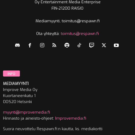
Oy Entertainment Media Enterprise
FIN-21200 RAISIO
Mediamyynti, toimitus@respawn.fi
Ota yhteyttä:
toimitus@respawn.fi
INFO
MEDIAMYYNTI
Improve Media Oy
Kuortaneenkatu 1
00520 Helsinki
myynti@improvemedia.fi
Hinnasto ja aineisto-ohjeet:
Improvemedia.fi
Suora neuvottelu Respawn.fi:n kautta, ks. mediakortti