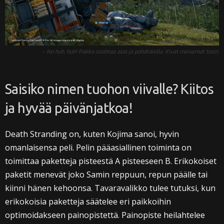
– No huh, huh! Pakko istahtaa alas ja pohdiskella. Kivat maisemat tosin.
Saisiko nimen tuohon viivalle? Kiitos
ja hyvää päivänjatkoa!
Death Stranding on, kuten Kojima sanoi, hyvin
omanlaisensa peli. Pelin pääasiallinen toiminta on
toimittaa paketteja pisteestä A pisteeseen B. Erikokoiset
paketit menevät joko Samin reppuun, repun päälle tai
kiinni hänen kehoonsa. Tavaravalikko tulee tutuksi, kun
erikokoisia paketteja säätelee eri paikkoihin
optimoidakseen painopistettä. Painopiste heilahtelee