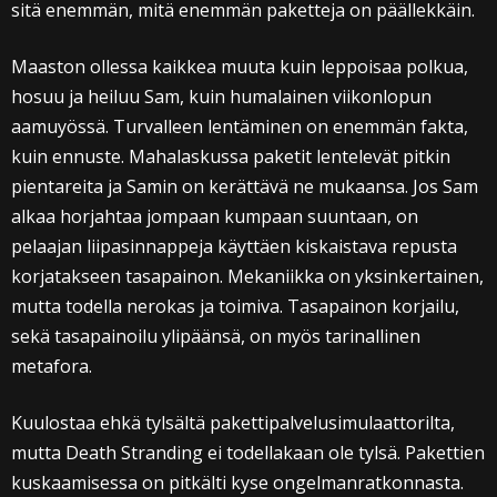
sitä enemmän, mitä enemmän paketteja on päällekkäin.
Maaston ollessa kaikkea muuta kuin leppoisaa polkua,
hosuu ja heiluu Sam, kuin humalainen viikonlopun
aamuyössä. Turvalleen lentäminen on enemmän fakta,
kuin ennuste. Mahalaskussa paketit lentelevät pitkin
pientareita ja Samin on kerättävä ne mukaansa. Jos Sam
alkaa horjahtaa jompaan kumpaan suuntaan, on
pelaajan liipasinnappeja käyttäen kiskaistava repusta
korjatakseen tasapainon. Mekaniikka on yksinkertainen,
mutta todella nerokas ja toimiva. Tasapainon korjailu,
sekä tasapainoilu ylipäänsä, on myös tarinallinen
metafora.
Kuulostaa ehkä tylsältä pakettipalvelusimulaattorilta,
mutta Death Stranding ei todellakaan ole tylsä. Pakettien
kuskaamisessa on pitkälti kyse ongelmanratkonnasta.