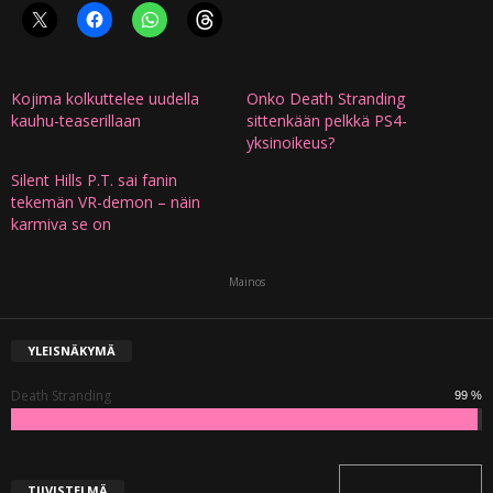
Kojima kolkuttelee uudella
Onko Death Stranding
kauhu-teaserillaan
sittenkään pelkkä PS4-
yksinoikeus?
Silent Hills P.T. sai fanin
tekemän VR-demon – näin
karmiva se on
Mainos
YLEISNÄKYMÄ
Death Stranding
99 %
TIIVISTELMÄ