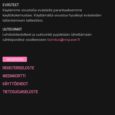
EVÄSTEET
Käytämme sivustolla evästeitä parantaaksemme
käyttökokemustasi. Käyttämällä sivustoa hyväksyt evästeiden
tallentamisen laitteellesi.
UUTISVINKIT
Lehdistötiedotteet ja uutisvinkit pyydetään lähettämään
sähköpostitse osoitteeseen
toimitus@respawn.fi
SIVUSTOSTA
REKISTERISELOSTE
MEDIAKORTTI
KÄYTTÖEHDOT
TIETOSUOJASELOSTE