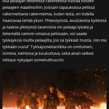
osa pelaajan tekemistä rakenteista vuotaa toisten
pelaajien maailmoihin. Joissain tapauksissa pelissä
rakennettavia rakennelmia, kuten teitä, on todella
haastavaa tehdä yksin. Yhteistyöstä, avustavista kylteistä
ja taakse jätetyistä tavaroista voi pelaaja tykätä ja
tekemällä samoin omassa pelissään, voi saada
tykkäyksiä muilta pelaajilta; Jos sä tykkäät musta, niin mä
tykkään susta” Tykkäysmekaniikka on omituinen,
toimiva, kiehtova ja koukuttava, sekä aivan selkeä
viittaus nykyajan somekulttuuriin.