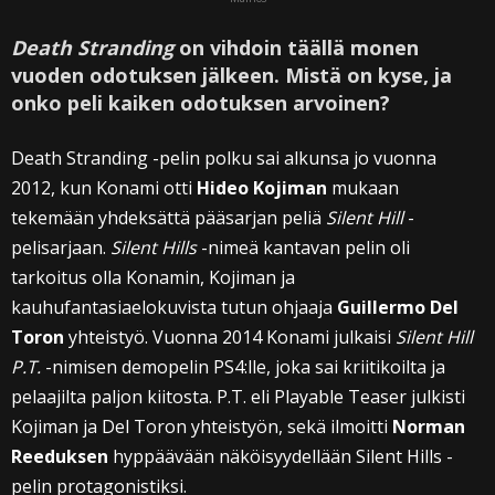
Death Stranding
on vihdoin täällä monen
vuoden odotuksen jälkeen. Mistä on kyse, ja
onko peli kaiken odotuksen arvoinen?
Death Stranding -pelin polku sai alkunsa jo vuonna
2012, kun Konami otti
Hideo Kojiman
mukaan
tekemään yhdeksättä pääsarjan peliä
Silent Hill
-
pelisarjaan.
Silent Hills
-nimeä kantavan pelin oli
tarkoitus olla Konamin, Kojiman ja
kauhufantasiaelokuvista tutun ohjaaja
Guillermo Del
Toron
yhteistyö. Vuonna 2014 Konami julkaisi
Silent Hill
P.T.
-nimisen demopelin PS4:lle, joka sai kriitikoilta ja
pelaajilta paljon kiitosta. P.T. eli Playable Teaser julkisti
Kojiman ja Del Toron yhteistyön, sekä ilmoitti
Norman
Reeduksen
hyppäävään näköisyydellään Silent Hills -
pelin protagonistiksi.