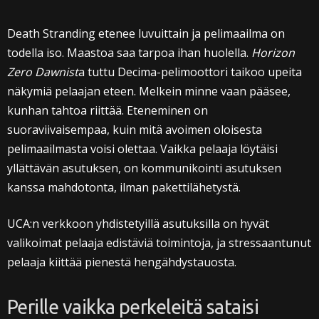
Death Stranding etenee luvuittain ja pelimaailma on
todella iso. Maastoa saa tarpoa ihan huolella.
Horizon
Zero Dawnist
a tuttu Decima-pelimoottori taikoo upeita
näkymiä pelaajan eteen. Melkein minne vaan pääsee,
kunhan tahtoa riittää. Eteneminen on
suoraviivaisempaa, kuin mitä avoimen oloisesta
pelimaailmasta voisi olettaa. Vaikka pelaaja löytäisi
yllättävän asutuksen, on kommunikointi asutuksen
kanssa mahdotonta, ilman pakettilähetystä.
UCA:n verkkoon yhdistetyillä asutuksilla on hyvät
valikoimat pelaaja edistäviä toimintoja, ja stressaantunut
pelaaja kiittää pienestä hengähdystauosta.
Perille vaikka perkeleitä sataisi