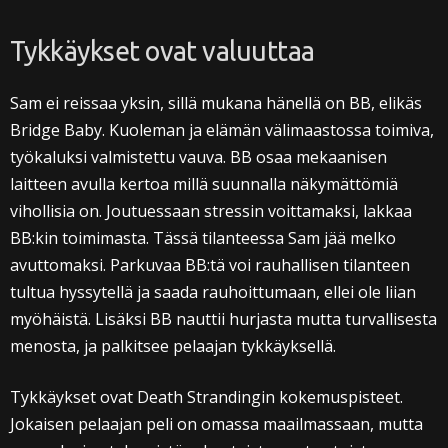
Tykkäykset ovat valuuttaa
Sam ei reissaa yksin, sillä mukana hänellä on BB, elikäs
Bridge Baby. Kuoleman ja elämän välimaastossa toimiva,
työkaluksi valmistettu vauva. BB osaa mekaanisen
laitteen avulla kertoa millä suunnalla näkymättömiä
vihollisia on. Joutuessaan stressin voittamaksi, lakkaa
BB:kin toimimasta. Tässä tilanteessa Sam jää melko
avuttomaksi. Parkuvaa BB:tä voi rauhallisen tilanteen
tultua hyssytellä ja saada rauhoittumaan, ellei ole liian
myöhäistä. Lisäksi BB nauttii hurjasta mutta turvallisesta
menosta, ja palkitsee pelaajan tykkäyksellä.
Tykkäykset ovat Death Strandingin kokemuspisteet.
Jokaisen pelaajan peli on omassa maailmassaan, mutta