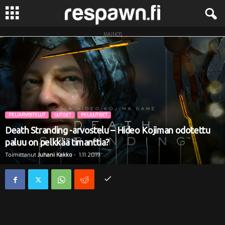
MAINOS
R
e
s
p
PELIARVOSTELUT
UUTISET
PELIUUTISET
a
Death Stranding -arvostelu – Hideo Kojiman odotettu
paluu on pelkkää timanttia?
w
Toimittanut
Juhani Kakko
-
1.11.2019
n
.
f