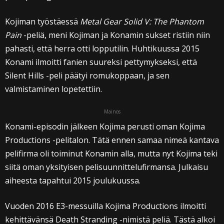
Kojiman työstäessä
Metal Gear Solid V: The Phantom
Pain
-peliä, meni Kojiman ja Konamin sukset ristiin niin
pahasti, että herra otti lopputilin. Huhtikuussa 2015
Konami ilmoitti fanien suureksi pettymykseksi, että
Silent Hills -peli päätyi romukoppaan, ja sen
valmistaminen lopetettiin.
Mainos
Konami-episodin jälkeen Kojima perusti oman Kojima
Productions -pelitalon. Tätä ennen samaa nimeä kantava
pelifirma oli toiminut Konamin alla, mutta nyt Kojima teki
siitä oman yksityisen pelisuunnittelufirmansa. Julkaisu
aiheesta tapahtui 2015 joulukuussa.
Vuoden 2016 E3-messuilla Kojima Productions ilmoitti
kehittävänsä Death Stranding -nimistä peliä. Tästä alkoi